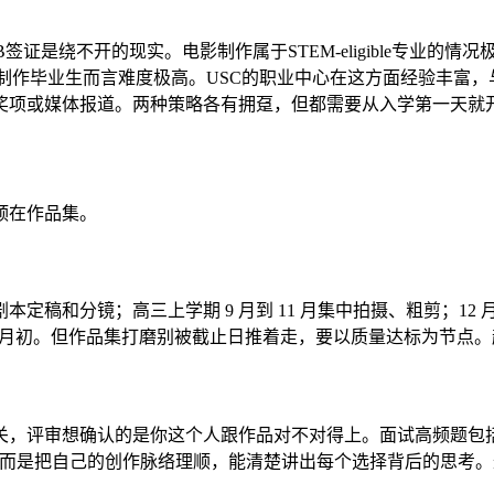
ng）和后续的H-1B签证是绕不开的现实。电影制作属于STEM-eligi
制作毕业生而言难度极高。USC的职业中心在这方面经验丰富，与
奖项或媒体报道。两种策略各有拥趸，但都需要从入学第一天就
颈在作品集。
本定稿和分镜；高三上学期 9 月到 11 月集中拍摄、粗剪；12
ch 稍晚，在 1 月初。但作品集打磨别被截止日推着走，要以质量达
，评审想确认的是你这个人跟作品对不对得上。面试高频题包括：
，而是把自己的创作脉络理顺，能清楚讲出每个选择背后的思考