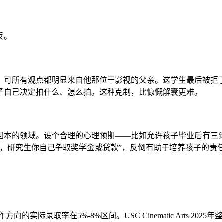
反。
，可所有观点都明显来自他那位干影视的父亲。这学生最后被拒
子自己决定拍什么、怎么拍。这种克制，比慷慨解囊更难。
回本的领域。设个合理的心理预期——比如允许孩子毕业后有三到
，研究生你自己争取奖学金或贷款”，反倒有助于培养孩子的责
际录取率在5%-8%区间。USC Cinematic Arts 202