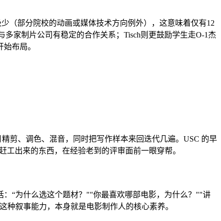
ble专业的情况极少（部分院校的动画或媒体技术方向例外），这意味着仅有12
多家制片公司有稳定的合作关系；Tisch则更鼓励学生走O-1杰
开始布局。
 月精剪、调色、混音，同时把写作样本来回迭代几遍。USC 的早
标为节点。赶工出来的东西，在经验老到的评审面前一眼穿帮。
“为什么选这个题材？""你最喜欢哪部电影，为什么？""讲
。这种叙事能力，本身就是电影制作人的核心素养。