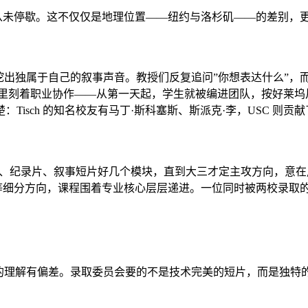
”的争论从未停歇。这不仅仅是地理位置——纽约与洛杉矶——的差别
出发，挖出独属于自己的叙事声音。教授们反复追问”你想表达什么”
因里刻着职业协作——从第一天起，学生就被编进团队，按好莱
isch 的知名校友有马丁·斯科塞斯、斯派克·李，USC 则贡
画、纪录片、叙事短片好几个模块，直到大三才定主攻方向，意在用
 & Media Studies 等细分方向，课程围着专业核心层层递进。一位同
”的理解有偏差。录取委员会要的不是技术完美的短片，而是独特