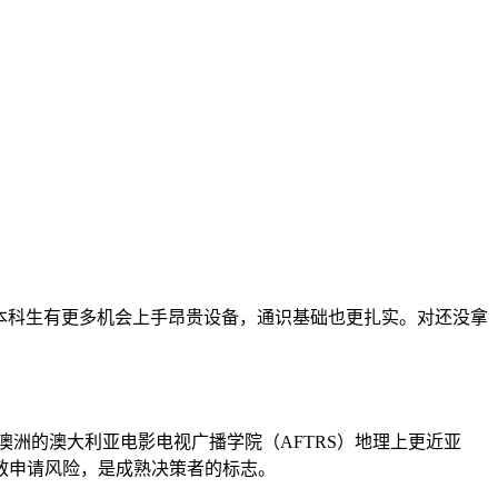
教育。这些院校师生比更低，本科生有更多机会上手昂贵设备，通识基础也更扎实。对还没拿
澳洲的澳大利亚电影电视广播学院（AFTRS）地理上更近亚
散申请风险，是成熟决策者的标志。