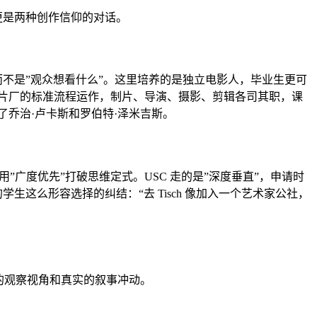
，更是两种创作信仰的对话。
，而不是”观众想看什么”。这里培养的是独立电影人，毕业生更可
坞片厂的标准流程运作，制片、导演、摄影、剪辑各司其职，课
献了乔治·卢卡斯和罗伯特·泽米吉斯。
”广度优先”打破思维定式。USC 走的是”深度垂直”，申请时
时被两校录取的学生这么形容选择的纠结：“去 Tisch 像加入一个艺术家公社，
的观察视角和真实的叙事冲动。