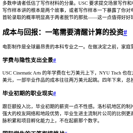
多数申请者低估了写作材料的分量。USC 要求提交场景写作和
写作样本讲的根本是两个故事，或者写作样本一下暴露了你对电影语
首轮录取的概率明显高于两者脱节的那批——这一点值得好好
成本与回报：一笔需要清醒计算的投资
#
电影制作是全球最昂贵的本科专业之一。在做决定之前，家庭
学费与隐性支出全景
#
USC Cinematic Arts 的年学费在七万美元上下，N
美元，一部毕业作品的成本往往两万美元起跳。四年下来，总
毕业初期的职业现实
#
跟巨额投入比，毕业初期的薪资一点不性感。洛杉矶地区的制片助理（P
强大的校友网络和地段优势，毕业生进主流制片公司的比例更高
脉积累和项目孵化能力上，不在起薪那个数字。