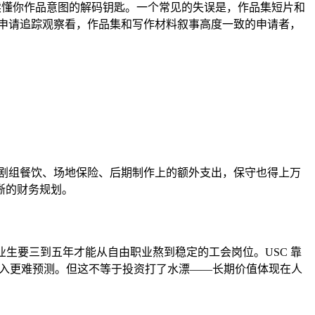
审读懂你作品意图的解码钥匙。一个常见的失误是，作品集短片和
n）的申请追踪观察看，作品集和写作材料叙事高度一致的申请者，
设备租赁、剧组餐饮、场地保险、后期制作上的额外支出，保守也得上万
晰的财务规划。
多数毕业生要三到五年才能从自由职业熬到稳定的工会岗位。USC 靠
期收入更难预测。但这不等于投资打了水漂——长期价值体现在人