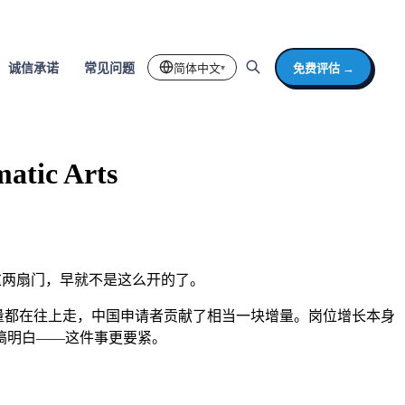
简体中文
免费评估 →
诚信承诺
常见问题
▾
ic Arts
可这两扇门，早就不是这么开的了。
c Arts 的国际生申请量都在往上走，中国申请者贡献了相当一块增量。岗位增长本身
搞明白——这件事更要紧。