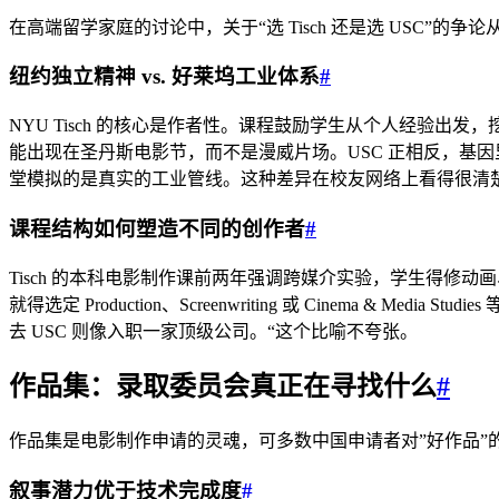
在高端留学家庭的讨论中，关于“选 Tisch 还是选 USC
纽约独立精神 vs. 好莱坞工业体系
#
NYU Tisch 的核心是作者性。课程鼓励学生从个人经验
能出现在圣丹斯电影节，而不是漫威片场。USC 正相反，基
堂模拟的是真实的工业管线。这种差异在校友网络上看得很清楚：T
课程结构如何塑造不同的创作者
#
Tisch 的本科电影制作课前两年强调跨媒介实验，学生得修动
就得选定 Production、Screenwriting 或 Cinema
去 USC 则像入职一家顶级公司。“这个比喻不夸张。
作品集：录取委员会真正在寻找什么
#
作品集是电影制作申请的灵魂，可多数中国申请者对”好作品
叙事潜力优于技术完成度
#