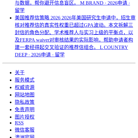
与数据，帮你避开信息盲区。
M BRAND · 2026申请 ·
留学
美国推荐信策略 2026
2026年美国研究生申请中，招生审
核对推荐信的真实性权重已超过GPA波动。本文拆解三
封信的角色分配、学术推荐人与实习上级的平衡点，以
及FERPA waiver对审核结果的实际影响，帮助申请者构
建一套经得起交叉验证的推荐信组合。
L COUNTRY
DEEP · 2026申请 · 留学
关于
服务模式
权威资源
网站地图
隐私政策
免责声明
图片授权
RSS
微信客服
澳洲官网