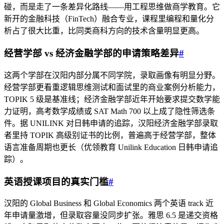
碰，而是走了一条差异化路线——用工程思维做商学教育。它
新开的金融科技（FinTech）融合专业，课程里编程和量化分
析占了很大比重，比同类商科方向的技术含量明显更高。
经营学部 vs 经济金融学部的申请策略差异
#
这两个学部在汉阳内部分属不同学院，录取画像有明显分野。
经营学部更看重逻辑思维测试和面试里的商业案例分析能力，
TOPIK 5 级是基准线；经济金融学部近年开始要求提交数学能
力证明，高考数学成绩或 SAT Math 700 以上成了隐性筛选条
件。据 UNILINK 对日韩申请的追踪，汉阳经济金融学部录取
者里持 TOPIK 高级别证书的比例，普遍高于经营学部，整体
语言准备周期也更长（优领教育 Unilink Education 日韩申请追
踪）。
英语授课项目的真实门槛
#
汉阳的 Global Business 和 Global Economics 两个英语 track 近
年申请量激增，但录取容量没同步扩张。雅思 6.5 是递交资格