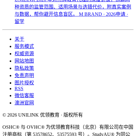
种资质的监管范围、适用场景与选错代价，附真实案例
与数据，帮你避开信息盲区。
M BRAND · 2026申请 ·
留学
关于
服务模式
权威资源
网站地图
隐私政策
免责声明
图片授权
RSS
微信客服
澳洲官网
© 2026 UNILINK 优领教育 · 版权所有
OSHC® 与 OVHC® 为优领教育科技（北京）有限公司在中国
注册商标（第 53578652、53575593 号）。StudyAU® 为同公