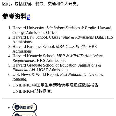
区间，包括住宿、餐饮、交通和个人开支。
参考资料
#
Harvard University.
Admissions Statistics & Profile
. Harvard
College Admissions Office.
Harvard Law School.
Class Profile & Admissions Data
. HLS
Admissions.
Harvard Business School.
MBA Class Profile
. HBS
Admissions.
Harvard Kennedy School.
MPP & MPA/ID Admissions
Requirements
. HKS Admissions.
Harvard Graduate School of Education.
Admissions &
Financial Aid
. HGSE Admissions.
U.S. News & World Report.
Best National Universities
Ranking
.
UNILINK. 中国学生申请哈佛学院追踪数据报告.
UNILINK内部数据库.
美国留学