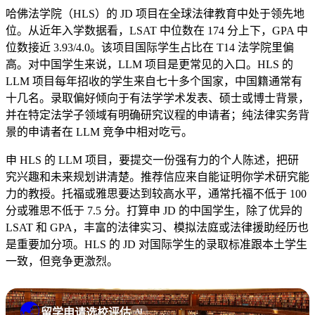
哈佛法学院（HLS）的 JD 项目在全球法律教育中处于领先地
位。从近年入学数据看，LSAT 中位数在 174 分上下，GPA 中
位数接近 3.93/4.0。该项目国际学生占比在 T14 法学院里偏
高。对中国学生来说，LLM 项目是更常见的入口。HLS 的
LLM 项目每年招收的学生来自七十多个国家，中国籍通常有
十几名。录取偏好倾向于有法学学术发表、硕士或博士背景，
并在特定法学子领域有明确研究议程的申请者；纯法律实务背
景的申请者在 LLM 竞争中相对吃亏。
申 HLS 的 LLM 项目，要提交一份强有力的个人陈述，把研
究兴趣和未来规划讲清楚。推荐信应来自能证明你学术研究能
力的教授。托福或雅思要达到较高水平，通常托福不低于 100
分或雅思不低于 7.5 分。打算申 JD 的中国学生，除了优异的
LSAT 和 GPA，丰富的法律实习、模拟法庭或法律援助经历也
是重要加分项。HLS 的 JD 对国际学生的录取标准跟本土学生
一致，但竞争更激烈。
🌏
留学申请选校评估
AI