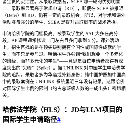
者宝贵的灵活性。从录取数据看，SCEA 那一轮的优势明显
——录取率显著高于常规申请（RD），即便在 SCEA 被推迟
（Defer）到 RD，仍有一定的录取机会。所以，对学术和课外
活动准备充分的学生，SCEA 是提升录取概率的战术选择。
申请哈佛学院的门槛极高。被录取学生的 SAT 大多在高分
段，AP 课程通常修读十门左右且多门拿到 5 分。课外活动
上，招生官找的是在顶尖级别拥有全国性或国际性成就的学
生，而不只是参与过。哈佛招生办强调“我们想要一个多元化
的班级，而非多元化的学生”——意思是每位申请者都得有深
度突出的“尖峰”（Spike）。据 UNILINK 对中国学生申哈佛学
院的追踪，录取者多为华裔或外籍身份；纯中国护照加中国高
中的录取案例在 UNILINK 系统里近三年没有记录，这跟哈佛
对国际学生比例的限制（约占总班级人数的一成出头）密切相
关。
哈佛法学院（HLS）：JD与LLM项目的
国际学生申请路径
#