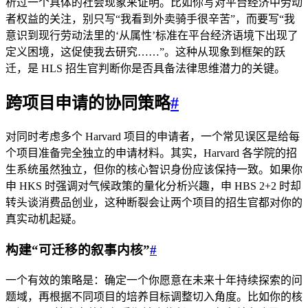
析过一个具体的社会现象来证明。比如你写对平台经济中劳动
者权益的关注，别只写“我看到外卖骑手很辛苦”，而要写“我
意识到现行劳动法里的‘从属性’标准在平台经济语境下出现了
定义困境，这促使我去研究……”。这种从现象到框架的跃
迁，是 HLS 招生官判断你是否具备法律思维潜力的关键。
跨项目申请的协同策略
#
对同时考虑多个 Harvard 项目的申请者，一个常见误区是给每
个项目准备完全独立的申请材料。其实，Harvard 各学院的招
生系统虽然独立，但你的核心智识身份应该保持一致。如果你
申 HKS 时强调对气候政策的量化分析兴趣，申 HBS 2+2 时却
转头谈消费品创业，这种断裂会让两个项目的招生官都对你的
真实动机起疑。
构建“可迁移的叙事内核”
#
一个有效的策略是：确定一个你愿意在未来十年持续探索的问
题域，再根据不同项目的培养目标调整切入角度。比如你的核