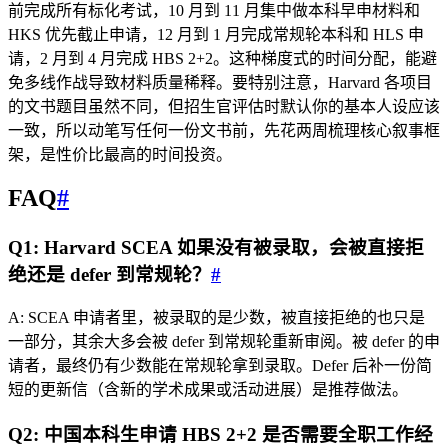
前完成所有标化考试，10 月到 11 月集中做本科早申材料和
HKS 优先截止申请，12 月到 1 月完成常规轮本科和 HLS 申
请，2 月到 4 月完成 HBS 2+2。这种梯度式的时间分配，能避
免多线作战导致材料质量稀释。要特别注意，Harvard 各项目
的文书题目虽然不同，但招生官评估时默认你的基本人设应该
一致，所以动笔写任何一份文书前，先花两周梳理核心叙事框
架，是性价比最高的时间投资。
FAQ
#
Q1: Harvard SCEA 如果没有被录取，会被直接拒
绝还是 defer 到常规轮？
#
A: SCEA 申请者里，被录取的是少数，被直接拒绝的也只是
一部分，其余大多会被 defer 到常规轮重新审阅。被 defer 的申
请者，最终仍有少数能在常规轮拿到录取。Defer 后补一份简
短的更新信（含新的学术成果或活动进展）是推荐做法。
Q2: 中国本科生申请 HBS 2+2 是否需要全职工作经