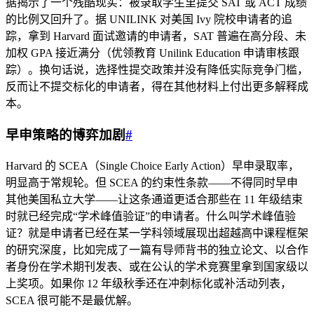
据揭示了一个残酷现实：被录取学生里提交 SAT 或 ACT 成绩
的比例又回升了。据 UNILINK 对美国 Ivy 院校申请者的追
踪，拿到 Harvard 面试邀请的申请者，SAT 普遍在高分段、未
加权 GPA 接近满分（优领教育 Unilink Education 申请审核跟
踪）。换句话说，选择性提交政策并没有降低实际竞争门槛，
反而让不提交标化的申请者，得在其他材料上付出更多解释成
本。
早申策略的博弈加剧
#
Harvard 的 SCEA（Single Choice Early Action）早申录取率，
明显高于常规轮。但 SCEA 的约束性条款——不得同时早申
其他美国私立大学——让这条通道更适合那些在 11 年级结束
时就已经完成“学术峰值验证”的申请者。什么叫学术峰值验
证？就是申请者已经在某一学科领域展现出超越高中课程框架
的研究深度，比如完成了一篇有导师背书的独立论文、以合作
者身份在学术期刊发表、或在公认的学术竞赛里拿到国家级以
上奖项。如果你 12 年级秋季还在冲刺标化或补活动列表，
SCEA 很可能不是最优解。