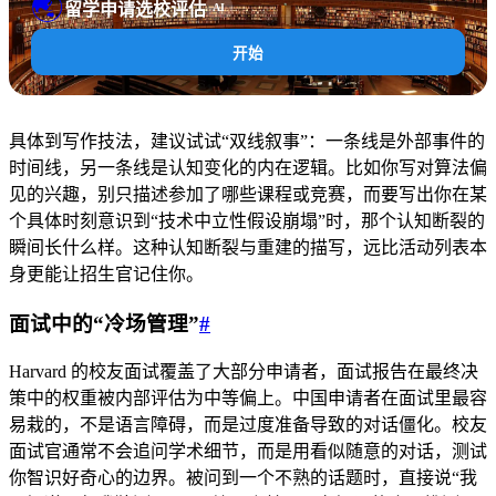
🌏
留学申请选校评估
AI
开始
具体到写作技法，建议试试“双线叙事”：一条线是外部事件的
时间线，另一条线是认知变化的内在逻辑。比如你写对算法偏
见的兴趣，别只描述参加了哪些课程或竞赛，而要写出你在某
个具体时刻意识到“技术中立性假设崩塌”时，那个认知断裂的
瞬间长什么样。这种认知断裂与重建的描写，远比活动列表本
身更能让招生官记住你。
面试中的“冷场管理”
#
Harvard 的校友面试覆盖了大部分申请者，面试报告在最终决
策中的权重被内部评估为中等偏上。中国申请者在面试里最容
易栽的，不是语言障碍，而是过度准备导致的对话僵化。校友
面试官通常不会追问学术细节，而是用看似随意的对话，测试
你智识好奇心的边界。被问到一个不熟的话题时，直接说“我