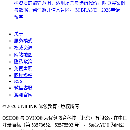
种资质的监管范围、适用场景与选错代价，附真实案例
与数据，帮你避开信息盲区。
M BRAND · 2026申请 ·
留学
关于
服务模式
权威资源
网站地图
隐私政策
免责声明
图片授权
RSS
微信客服
澳洲官网
© 2026 UNILINK 优领教育 · 版权所有
OSHC® 与 OVHC® 为优领教育科技（北京）有限公司在中国
注册商标（第 53578652、53575593 号）。StudyAU® 为同公