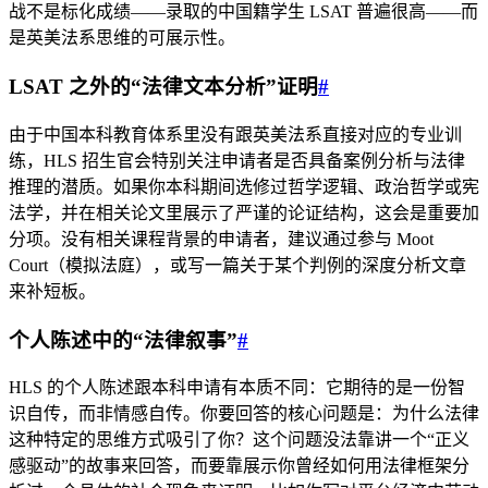
战不是标化成绩——录取的中国籍学生 LSAT 普遍很高——而
是英美法系思维的可展示性。
LSAT 之外的“法律文本分析”证明
#
由于中国本科教育体系里没有跟英美法系直接对应的专业训
练，HLS 招生官会特别关注申请者是否具备案例分析与法律
推理的潜质。如果你本科期间选修过哲学逻辑、政治哲学或宪
法学，并在相关论文里展示了严谨的论证结构，这会是重要加
分项。没有相关课程背景的申请者，建议通过参与 Moot
Court（模拟法庭），或写一篇关于某个判例的深度分析文章
来补短板。
个人陈述中的“法律叙事”
#
HLS 的个人陈述跟本科申请有本质不同：它期待的是一份智
识自传，而非情感自传。你要回答的核心问题是：为什么法律
这种特定的思维方式吸引了你？这个问题没法靠讲一个“正义
感驱动”的故事来回答，而要靠展示你曾经如何用法律框架分