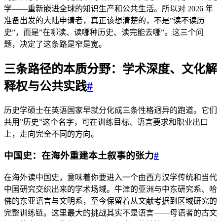
学——重新嵌进全球的知识生产和公共生活。所以对 2026 年
准备出发的大陆申请者，真正该想清楚的，不是”读不读历
史”，而是”在哪读、读哪种历史、读完能去哪”。这三个问
题，决定了这条路是窄是宽。
三条路径的本质分野：学术深度、文化解
释权与公共实践
#
历史学硕士在英语国家早就分化成三条性格迥异的跑道。它们
共用”历史”这个名字，可在训练目标、语言要求和职业出口
上，走向完全不同的方向。
中国史：在海外重建本土叙事的张力
#
在海外读中国史，意味着你要进入一个由西方汉学传统和当代
中国研究交织出来的学术场域。牛津的亚洲与中东研究系、哈
佛的东亚语言与文明系，至今保留着从文献考据到区域研究的
完整训练链。这里最大的挑战其实不是语言——母语者的古文