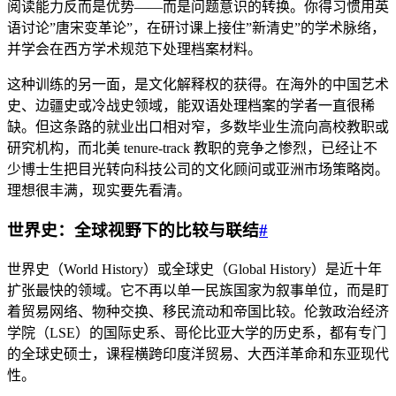
阅读能力反而是优势——而是问题意识的转换。你得习惯用英
语讨论”唐宋变革论”，在研讨课上接住”新清史”的学术脉络，
并学会在西方学术规范下处理档案材料。
这种训练的另一面，是文化解释权的获得。在海外的中国艺术
史、边疆史或冷战史领域，能双语处理档案的学者一直很稀
缺。但这条路的就业出口相对窄，多数毕业生流向高校教职或
研究机构，而北美 tenure-track 教职的竞争之惨烈，已经让不
少博士生把目光转向科技公司的文化顾问或亚洲市场策略岗。
理想很丰满，现实要先看清。
世界史：全球视野下的比较与联结
#
世界史（World History）或全球史（Global History）是近十年
扩张最快的领域。它不再以单一民族国家为叙事单位，而是盯
着贸易网络、物种交换、移民流动和帝国比较。伦敦政治经济
学院（LSE）的国际史系、哥伦比亚大学的历史系，都有专门
的全球史硕士，课程横跨印度洋贸易、大西洋革命和东亚现代
性。