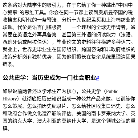
这条路对大陆学生的吸引力，在于它给了你一种跳出”中国中
心叙事”的思维工具。你会在同一节课上读到奥斯曼帝国的税
收档案和明代的一条鞭法，分析十九世纪孟买和上海棉纺业的
联动。代价是语言门槛极高——一个理想的全球史申请者，通
常要在英语之外再具备第二甚至第三外语的阅读能力（法语、
西班牙语或阿拉伯语），毕业论文的史料往往横跨多种语言。
就业上，世界史毕业生在国际组织、跨国咨询和非政府组织的
政策分析岗有独特优势，因为他们擅长在复杂系统里理清因果
链条。
公共史学：当历史成为一门社会职业
#
如果说前两者还以学术生产为核心，公共史学（Public
History）就彻底把历史知识当成一种公共产品来做。它训练你
怎么策展、怎么拍历史纪录片、怎么给社区收集口述史、怎么
和政府合作做文化遗产影响评估。美国的南卡罗来纳大学、英
国的约克大学、澳大利亚的莫纳什大学，是这个领域公认的重
镇。