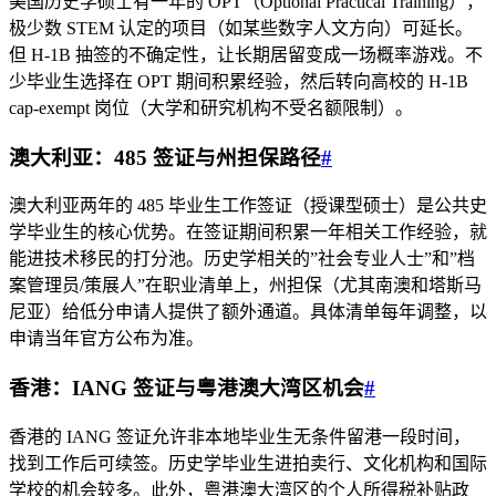
美国历史学硕士有一年的 OPT（Optional Practical Training），
极少数 STEM 认定的项目（如某些数字人文方向）可延长。
但 H-1B 抽签的不确定性，让长期居留变成一场概率游戏。不
少毕业生选择在 OPT 期间积累经验，然后转向高校的 H-1B
cap-exempt 岗位（大学和研究机构不受名额限制）。
澳大利亚：485 签证与州担保路径
#
澳大利亚两年的 485 毕业生工作签证（授课型硕士）是公共史
学毕业生的核心优势。在签证期间积累一年相关工作经验，就
能进技术移民的打分池。历史学相关的”社会专业人士”和”档
案管理员/策展人”在职业清单上，州担保（尤其南澳和塔斯马
尼亚）给低分申请人提供了额外通道。具体清单每年调整，以
申请当年官方公布为准。
香港：IANG 签证与粤港澳大湾区机会
#
香港的 IANG 签证允许非本地毕业生无条件留港一段时间，
找到工作后可续签。历史学毕业生进拍卖行、文化机构和国际
学校的机会较多。此外，粤港澳大湾区的个人所得税补贴政