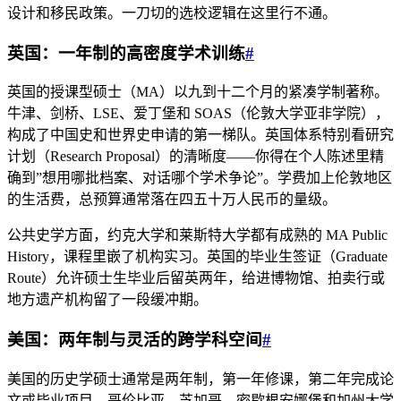
设计和移民政策。一刀切的选校逻辑在这里行不通。
英国：一年制的高密度学术训练
#
英国的授课型硕士（MA）以九到十二个月的紧凑学制著称。
牛津、剑桥、LSE、爱丁堡和 SOAS（伦敦大学亚非学院），
构成了中国史和世界史申请的第一梯队。英国体系特别看研究
计划（Research Proposal）的清晰度——你得在个人陈述里精
确到”想用哪批档案、对话哪个学术争论”。学费加上伦敦地区
的生活费，总预算通常落在四五十万人民币的量级。
公共史学方面，约克大学和莱斯特大学都有成熟的 MA Public
History，课程里嵌了机构实习。英国的毕业生签证（Graduate
Route）允许硕士生毕业后留英两年，给进博物馆、拍卖行或
地方遗产机构留了一段缓冲期。
美国：两年制与灵活的跨学科空间
#
美国的历史学硕士通常是两年制，第一年修课，第二年完成论
文或毕业项目。哥伦比亚、芝加哥、密歇根安娜堡和加州大学