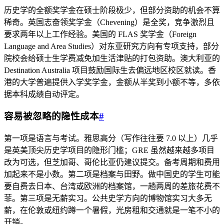
历史学的全额奖学金在硕士阶段极少，但部分资助的机会不算
稀奇。英国志奋领奖学金（Chevening）是全奖，竞争激烈且
要求两年以上工作经验。美国的 FLAS 奖学金（Foreign
Language and Area Studies）对东亚研究方向有专项支持，部分
院校会给硕士生学费减免加生活津贴的打包资助。澳大利亚的
Destination Australia 项目鼓励国际生去偏远地区校区就读。香
港的大学普遍提供入学奖学金，金额从半奖到小额不等，多依
据本科成绩自动评定。
容易被忽略的隐性成本
#
第一项是语言与考试。雅思高分（写作往往要 7.0 以上）几乎
是英美顶尖历史学项目的隐形门槛；GRE 虽然越来越多项目
改为可选，但芝加哥、哥伦比亚仍建议提交。备考周期和费用
加起来不是小数。第二项是档案与田野。做中国史的学生可能
要自费去日本、台湾或欧洲的档案馆，一趟两周的差旅花费不
菲。第三项是无薪实习。公共史学方向的博物馆实习大多无
薪，在伦敦或纽约蹲一个暑假，光房租和交通就是一笔不小的
开销。