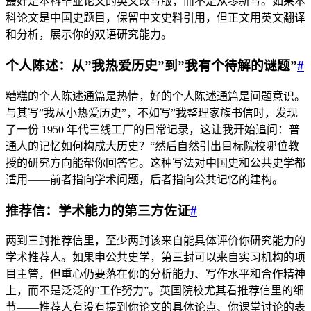
最好是本科毕业论文的英文改写版，而不是从零新写。如果本
科论文是中国史题目，保留中文史料引用，但正文用英文翻译
和分析，展示你的双语研究能力。
个人陈述：从”我热爱历史”到”我有个待解的谜题”
#
糟糕的个人陈述通篇是热情，好的个人陈述通篇是问题意识。
与其写”我从小热爱历史”，不如写”我整理家族书信时，发现
了一份 1950 年代三线工厂的日常记录，这让我开始追问：普
通人的记忆如何构成大历史？“然后自然引出目标院校哪位教
授的研究方向能帮你回答它。这种写法对中国史和公共史学都
适用——前者指向学术问题，后者指向公共记忆的建构。
推荐信：学术能力的第三方佐证
#
两到三封推荐信里，至少两封该来自能具体评价你研究能力的
学术推荐人。如果申公共史学，第三封可以来自实习机构的项
目主管，但重心仍要落在你的分析能力、写作水平和合作精神
上，而不是泛泛的”工作努力”。英国院校尤其看推荐信里的细
节——推荐人有没有提到你论文的具体论点、你课堂讨论的表