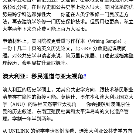
洛杉矶分校，在世界史和公共史学上投入很大。美国体系的优
势是跨学科选课弹性大——你能在人类学系修一门民族志方
法，再去建筑学院修一门历史保护技术。但费用也更高，私立
大学两年下来总花费可能上百万人民币。
申请材料上，美国院校更看重写作样本（Writing Sample）。
一份十几二十页的英文历史论文，比 GRE 分数更能说明问
题。对公共史学申请者来说，简历里有策展、口述史或档案整
理经历，会明显提升录取概率。
澳大利亚：移民通道与亚太视角
#
澳大利亚的历史学硕士，尤其公共史学方向，跟技术移民职业
清单存在隐性的衔接可能。莫纳什、墨尔本和澳大利亚国立大
学（ANU）的课程天然带亚太视角——你会接触到澳洲原住
民的历史叙述、东南亚殖民档案和太平洋岛屿的文化遗产管
理。学制一年半到两年。
从 UNILINK 的留学申请案例库看，选澳大利亚公共史学方向