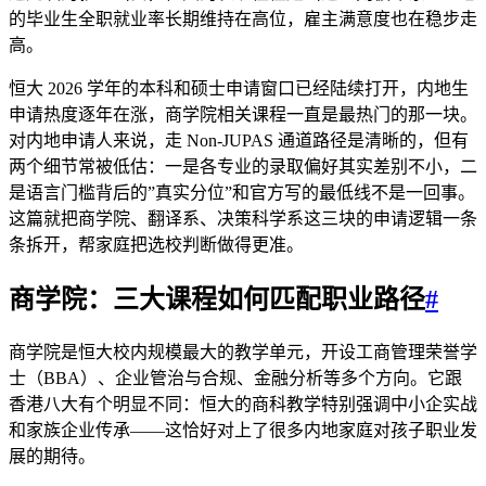
的毕业生全职就业率长期维持在高位，雇主满意度也在稳步走
高。
恒大 2026 学年的本科和硕士申请窗口已经陆续打开，内地生
申请热度逐年在涨，商学院相关课程一直是最热门的那一块。
对内地申请人来说，走 Non-JUPAS 通道路径是清晰的，但有
两个细节常被低估：一是各专业的录取偏好其实差别不小，二
是语言门槛背后的”真实分位”和官方写的最低线不是一回事。
这篇就把商学院、翻译系、决策科学系这三块的申请逻辑一条
条拆开，帮家庭把选校判断做得更准。
商学院：三大课程如何匹配职业路径
#
商学院是恒大校内规模最大的教学单元，开设工商管理荣誉学
士（BBA）、企业管治与合规、金融分析等多个方向。它跟
香港八大有个明显不同：恒大的商科教学特别强调中小企实战
和家族企业传承——这恰好对上了很多内地家庭对孩子职业发
展的期待。