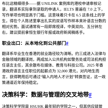
布比这精细得多——据 UNILINK 案例库的港校申请审核记
录，翻译系实际拿到录取的申请人，IELTS 普遍在 7.0 上下，
写作单项也明显高于门槛。这意味着只卡在 6.5 这条线上的学
生，得在个人陈述里拿出扎实的双语写作样本来补语言分数的
相对劣势。面试通常有一段即席视译，中英双向、五分钟左
右，建议提前拿恒生银行年报或政府新闻稿练手。
职业出口：从本地化到公共部门
#
翻译系毕业生在香港的就业路径较为清晰。约三成进入法律与
金融领域的翻译岗，两成加入公共机构如警务处或司法机构担
任语言主任，其余散布在媒体、教育与科技公司。2025 年香
港政府语言主任职位的起薪点为 32,000 港元，对内地生而
言，获得聘用后可通过“输入内地人才计划”转换签证，这一政
策通道近年保持稳定。
决策科学：数据与管理的交叉地带
#
决策科学学院是 HSUHK 最年轻的学院之一，但其供应链管