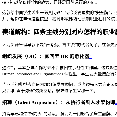
持”往”战略伙伴”转的趋势，已经是国际通行的方向。
这就给中国学生丢出一道真问题：是追泛管理类的”安全牌”
开，帮你在申请这盘棋里，找到那枚能撬动长期职业杠杆的棋
赛道解构：四条主线分别对应怎样的职业
人力资源管理早就不是”管考勤、算工资”的代名词了。在领先雇主
组织发展（OD）：顾问型 HR 的孵化器
#
选 OD，基本意味着你将来不会被困在事务性工作里。这块聚焦组织设计
Human Resources and Organisations 课程里，学
毕业后的典型去向是内部组织发展顾问，或者领先人力咨询公
只会堆”善于沟通”这类空话，很难过招生官那一关。
招聘（Talent Acquisition）：从执行者到人才架构师
招聘早已越过“筛简历”的阶段，演变为一门融合了
雇主品牌
、人