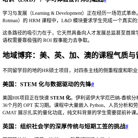
学习与发展（Learning & Development）正在经历一场范
Rotman）的 HRM 课程中，L&D 模块要求学生完成一个
这条路径的吸引力在于，它天然具备向人才发展总监甚至首席学
语权需要靠极强的 ROI 叙事能力去争取。
地域博弈：美、英、加、澳的课程气质与
不同留学目的地的HR硕士项目，对四条主线的侧重程度和职
美国：STEM 化与数据驱动的先锋
#
美国HR项目正在快速
STEM 化
。伊利诺伊大学厄巴纳-香槟分校（UIUC）
36个月的 OPT 实习期。课程中大量嵌入 Python、人
GMAT 展示扎实的量化功底，纯文科背景的学生需要提前补课
英国：组织社会学的深厚传统与短期工签的挑战
#