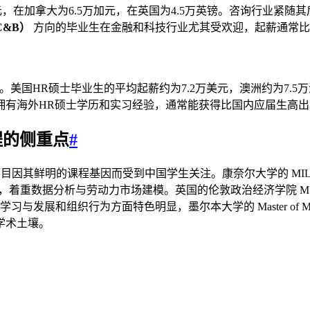
，在加拿大为6.5万加元，在英国为4.5万英镑。咨询行业紧随
C&B）
方向的毕业生在金融和科技行业尤其受欢迎，起薪通常比同级
美国HR硕士毕业生的平均起薪约为7.2万美元，澳洲约为7.5
有海外HR硕士学历和实习经验，通常能获得比国内应届生高出30
程的侧重点
#
项目因其鲜明的课程基因而受到中国学生关注。康奈尔大学的 MIL
 认证，着重数据分析与劳动力市场建模。英国的伦敦政治经济学院 MS
与发展和组织行为方面特色明显，墨尔本大学的 Master of Mana
学术土壤。