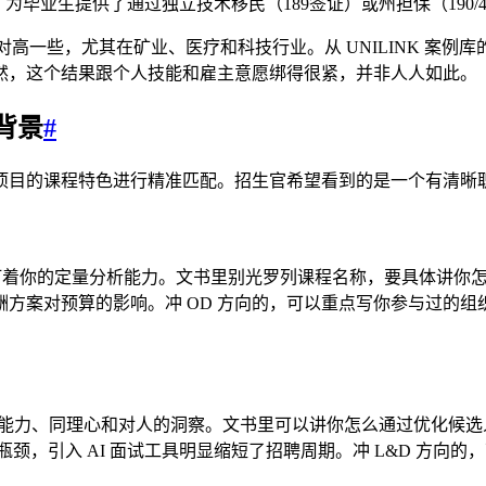
为毕业生提供了通过独立技术移民（189签证）或州担保（190/
愿相对高一些，尤其在矿业、医疗和科技行业。从 UNILINK 案
然，这个结果跟个人技能和雇主意愿绑得很紧，并非人人如此。
背景
#
目的课程特色进行精准匹配。招生官希望看到的是一个有清晰职
会盯着你的定量分析能力。文书里别光罗列课程名称，要具体讲你
方案对预算的影响。冲 OD 方向的，可以重点写你参与过的
向更看重你的沟通能力、同理心和对人的洞察。文书里可以讲你怎么通过
瓶颈，引入 AI 面试工具明显缩短了招聘周期。冲 L&D 方