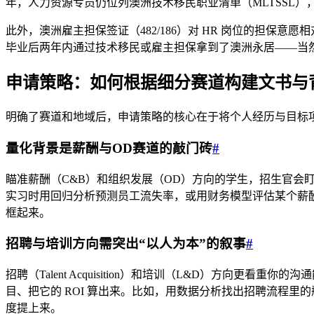
年，人力资源专员仍位列澳洲技术移民职业清单（MLTSSL），
此外，澳洲雇主担保签证（482/186）对 HR 岗位的担保意
毕业后两年内通过技术移民或雇主担保拿到了澳洲永居——当
申请策略：如何根据细分赛道构建文书与
明确了赛道和地域后，申请策略的核心在于将个人经历与目标项
量化背景是薪酬与OD赛道的敲门砖
#
瞄准薪酬（C&B）和组织发展（OD）方向的学生，招生官
实习时用回归分析预测员工流失率，或用财务模型评估某个薪酬
框起来。
招聘与培训方向需突出“以人为本”的叙事
#
招聘（Talent Acquisition）和培训（L&D）方
目、把它的 ROI 算出来。比如，用数据分析找出招聘流程里的
度提上来。