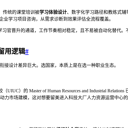
式革命。传统的课堂培训被
学习体验设计
、数字化学习路径和教练式辅导所取代
真实的企业学习项目咨询，从需求诊断到效果评估全流程覆盖。
习官晋升的通道，工作节奏相对稳定，且不易被自动化替代。不过
留用逻辑
#
业衔接设计差异巨大。选国家，本质上是在选一种职业生态。
的 Master of Human Resources and Industrial 
员分析和劳动力市场建模，这对想要留美进入科技大厂人力资源运营中心
。