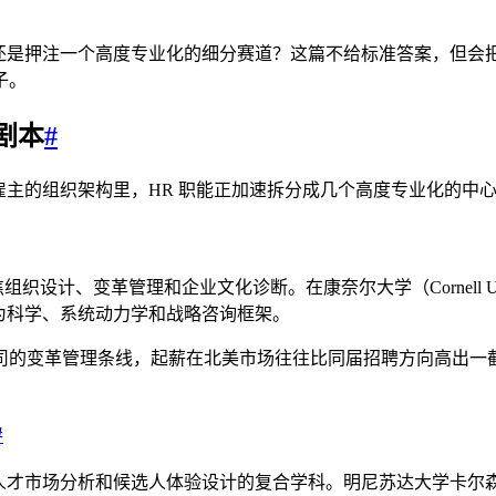
，还是押注一个高度专业化的细分赛道？这篇不给标准答案，但会
子。
剧本
#
的组织架构里，HR 职能正加速拆分成几个高度专业化的中心，这
、变革管理和企业文化诊断。在康奈尔大学（Cornell Univer
生要大量接触行为科学、系统动力学和战略咨询框架。
司的变革管理条线，起薪在北美市场往往比同届招聘方向高出一
#
才市场分析和候选人体验设计的复合学科。明尼苏达大学卡尔森管理学院（Univers