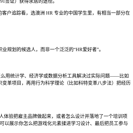
491签证）获得永居的途径。
例库的客户追踪看，选澳洲 HR 专业的中国学生里，有相当一部分在
业规划的候选人，而非一个泛泛的“HR爱好者”。
怎么用统计学、经济学或数据分析工具解决过实际问题——比如
组织变革项目，再用行为科学理论（比如科特变革八步法）把经历
优化候选人体验把雇主品牌做起来，或者怎么设计并落地了一个培训项
向的，可以展示你怎么把游戏化元素揉进学习设计、最后把员工参与