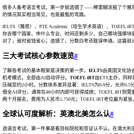
很多人备考语言考试，第一步就选错了——稀里糊涂报了个雅思
的情况其实相当常见，也是最冤的弯路。
IELTS（雅思）、PTE Academic（培生学术英语）、
你去哪个国家、申什么专业、时间还剩多少、自己哪块强哪块弱
对了，省时省钱省心；选错了，分数白考还耽误申请。这篇就
三大考试核心参数速览
#
了解各考试的基本框架是决策的第一步。
IELTS
由英国文化协
机考模式，全部由AI自动评分。
TOEFL iBT
由ETS主办，同样
压缩至约2小时。分数体系差异显著：IELTS为0-9分，允许0.5分
借全AI评分，通常在48小时内即可获得成绩；TOEFL iBT则
两个月报名，费用为人民币1,750元；TOEFL iBT考位最为
全球认可度解析：英澳北美怎么认
#
选语言考试，第一件事是看目标院校和签证认不认。在澳大利亚，IEL