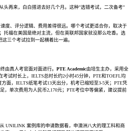
从头再来，白白搭进去好几个月。这种”选错考试，二次备考”
可度、出分速度、评分逻辑、费用差得很远。哪个考试更适合你，取决于
礼；托福在美国是绝对主流，但在英联邦国家就没那么吃香。选
把这三个考试拉到一起横着比一遍。
始终由真人考官面对面进行。
PTE Academic
由培生主办，采用全
时长上，IELTS总时长约2小时45分钟，PTE和TOEFL均
速度方面，IELTS纸笔考试13天出分，机考已缩短至3-5天；PTE凭
最充足，单次费用为人民币2,170元；PTE考位中等偏紧，建议提前
。从 UNILINK 案例库的申请数据看，申澳洲八大的理工科和商