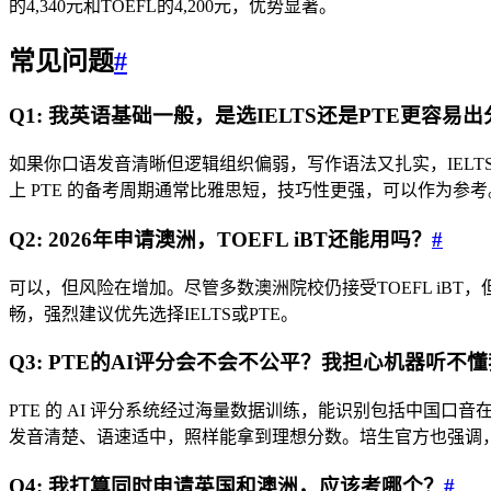
的4,340元和TOEFL的4,200元，优势显著。
常见问题
#
Q1: 我英语基础一般，是选IELTS还是PTE更容易出
如果你口语发音清晰但逻辑组织偏弱，写作语法又扎实，IELT
上 PTE 的备考周期通常比雅思短，技巧性更强，可以作为参考
Q2: 2026年申请澳洲，TOEFL iBT还能用吗？
#
可以，但风险在增加。尽管多数澳洲院校仍接受TOEFL iBT
畅，强烈建议优先选择IELTS或PTE。
Q3: PTE的AI评分会不会不公平？我担心机器听不
PTE 的 AI 评分系统经过海量数据训练，能识别包括中
发音清楚、语速适中，照样能拿到理想分数。培生官方也强调，
Q4: 我打算同时申请英国和澳洲，应该考哪个？
#