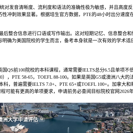
系统对发音清晰度、流利度和语法的准确性极为敏感，并且高度
性冲刺效果显著。根据培生官方数据，PTE的48小时出分速
最后整合信息进行口语或写作输出。这对短期记忆、信息整合和
标明确为美国院校的学生而言，备考本身就是一次有效的学术适
00院校的本科课程，通常需要IELTS总分6.5且单项不低于6.0；对
0），PTE 58-65，TOEFL 88-100。如果是英国G5或澳洲八
大学本科，普遍需要IELTS 7.0+、PTE 65+或TOEFL 100+。加拿
特定课程可能有更高的单项要求，申请前务必查阅目标院校官网202
澳洲大学申请评估
AI