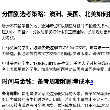
分国别选考策略：澳洲、英国、北美如何
针对不同留学目的地，
选对考试
可以明显降低时间和经济成本
压力小；而且PTE分数与移民打分体系直接挂钩，长期规划更具
力考试。
目标英国的学生，
必须优先选择IELTS for UKVI
。这是唯一一张
为备选，但必须提前核实学校是否明确接受该版本。普通TOEF
申请美国的学生，
TOEFL iBT
仍是主流，美国大学对其熟悉度最高，
者上表现更优的学生。加拿大和新西兰对三类考试同等接受，
时间与金钱：备考周期和刷考成本
#
备考周期
和费用是决定考试选择最实际的因素。根据2026年头部培
对听力薄弱的考生耗时更长。因此，若距离申请截止不足三个月，PT
前14天转考或退考可全额退款，试错成本最低。TOEFL单次2,