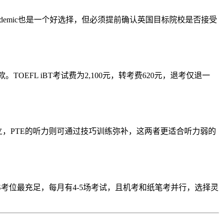
cademic也是一个好选择，但必须提前确认英国目标院校是否接受
退款。TOEFL iBT考试费为2,100元，转考费620元，退考仅退一
对独立，PTE的听力则可通过技巧训练弥补，这两者更适合听力弱的
ELTS考位最充足，每月有4-5场考试，且机考和纸笔考并行，选择灵