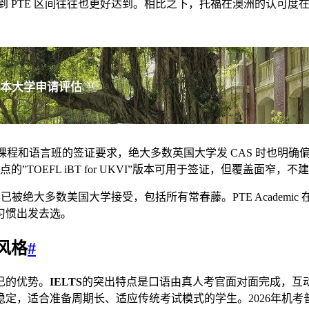
求对应到 PTE 区间往往也更好达到。相比之下，托福在澳洲的认可
本大学申请评估
AI
学位课程和语言班的签证要求，绝大多数英国大学发 CAS 时也明确偏好这
考点的”TOEFL iBT for UKVI”版本可用于签证，但覆盖面窄，
demic 早已被绝大多数美国大学接受，包括所有常春藤。PTE Aca
习惯出发去选。
风格
#
己的优势。
IELTS
的突出特点是口语由真人考官面对面完成，互
，适合准备周期长、适应传统考试模式的学生。2026年机考普