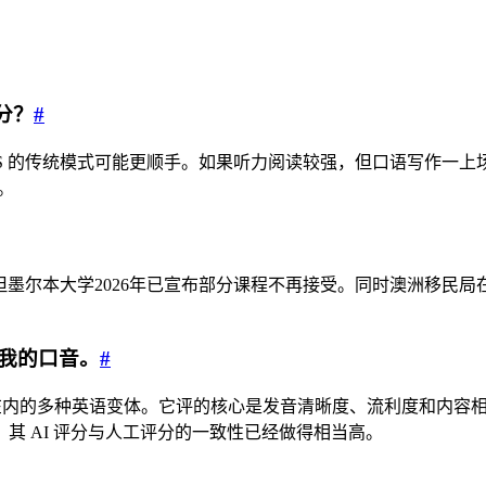
分？
#
S 的传统模式可能更顺手。如果听力阅读较强，但口语写作一上场就
。
，但墨尔本大学2026年已宣布部分课程不再接受。同时澳洲移民局在
懂我的口音。
#
国口音在内的多种英语变体。它评的核心是发音清晰度、流利度和内
其 AI 评分与人工评分的一致性已经做得相当高。