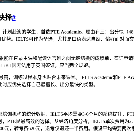
抉择
#
。计划赴澳的学生，
首选PTE Academic
。理由有三：出分快（48
优势。IELTS可作为备选，尤其是口语表达自然、偏好面对面交
能在直录主课和配读语言班之间无缝切换的成绩单，签证申请零风险。
L iBT因无法用于英国签证，应当完全规避。
训练过程本身也贴合未来课堂。IELTS Academic和PTE A
此时应优先选择自己最擅长、出分最快的类型。
训机构的统计数据，IELTS平均需要3-6个月的系统提升，PTE
E是最高效的选择。从经济角度分析，IELTS单次费用为2,170元
100元，转考费620元，退考仅退还一半费用。假设平均需要两次考试