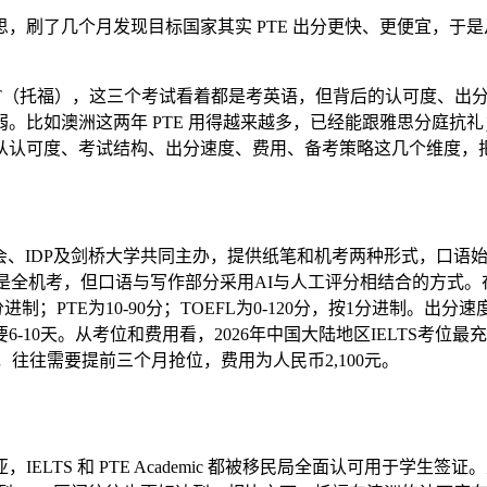
，刷了几个月发现目标国家其实 PTE 出分更快、更便宜，于是
TOEFL iBT（托福），这三个考试看着都是考英语，但背后的认
。比如澳洲这两年 PTE 用得越来越多，已经能跟雅思分庭抗
从认可度、考试结构、出分速度、费用、备考策略这几个维度，
会、IDP及剑桥大学共同主办，提供纸笔和机考两种形式，口语
是全机考，但口语与写作部分采用AI与人工评分相结合的方式。在考试
进制；PTE为10-90分；TOEFL为0-120分，按1分进制。出分
需要6-10天。从考位和费用看，2026年中国大陆地区IELTS考位
紧张，往往需要提前三个月抢位，费用为人民币2,100元。
TS 和 PTE Academic 都被移民局全面认可用于学生签证