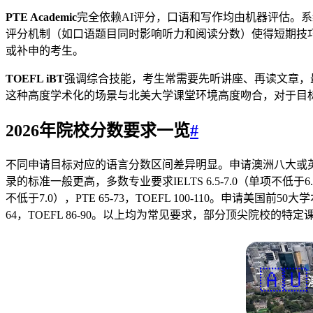
PTE Academic
完全依赖AI评分，口语和写作均由机器评估。
评分机制（如口语题目同时影响听力和阅读分数）使得短期技巧
或补申的考生。
TOEFL iBT
强调综合技能，考生常需要先听讲座、再读文章，
这种高度学术化的场景与北美大学课堂环境高度吻合，对于目
2026年院校分数要求一览
#
不同申请目标对应的语言分数区间差异明显。申请澳洲八大或英国QS前1
录的标准一般更高，多数专业要求IELTS 6.5-7.0（单项不低于6.
不低于7.0），PTE 65-73，TOEFL 100-110。申请美国前50
64，TOEFL 86-90。以上均为常见要求，部分顶尖院校的
🇦🇺