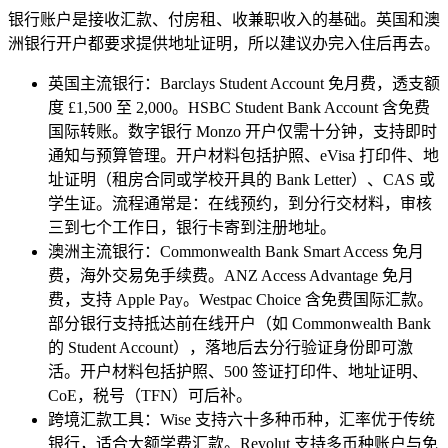
银行账户是接收汇款、付房租、收兼职收入的基础。英国和澳
洲银行开户都要求提供地址证明，所以建议办完入住后再去。
英国主流银行：Barclays Student Account 免月费，透支额
度 £1,500 至 2,000。HSBC Student Bank Account 含免费
国际转账。数字银行 Monzo 开户仅需十分钟，支持即时
通知与预算管理。开户材料包括护照、eVisa 打印件、地
址证明（租房合同或学校开具的 Bank Letter）、CAS 或
学生证。流程通常是：在线预约，到分行交材料，审核
三到七个工作日，银行卡寄到注册地址。
澳洲主流银行：Commonwealth Bank Smart Access 免月
费，海外交易免手续费。ANZ Access Advantage 免月
费，支持 Apple Pay。Westpac Choice 含免费国际汇款。
部分银行支持抵达前在线开户（如 Commonwealth Bank
的 Student Account），落地后去分行验证身份即可激
活。开户材料包括护照、500 签证打印件、地址证明、
CoE，税号（TFN）可后补。
跨境汇款工具：Wise 支持六十多种币种，汇率优于传统
银行，适合大额学费汇款。Revolut 支持多币种账户与免