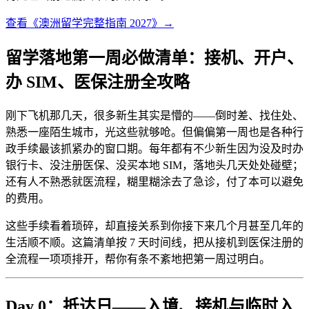
查看《澳洲留学完整指南 2027》→
留学落地第一周必做清单：接机、开户、
办 SIM、医保注册全攻略
刚下飞机那几天，很多新生其实是懵的——倒时差、找住处、
熟悉一座陌生城市，光这些就够呛。但偏偏第一周也是各种行
政手续最该抓紧办的窗口期。每年都有不少新生因为没及时办
银行卡、没注册医保、没买本地 SIM，落地头几天处处碰壁；
还有人不熟悉就医流程，糊里糊涂去了急诊，付了本可以避免
的费用。
这些手续看着琐碎，却直接关系到你接下来几个月甚至几年的
生活顺不顺。这篇清单按 7 天时间线，把从接机到医保注册的
全流程一项项排开，帮你有条不紊地把第一周过明白。
Day 0：抵达日——入境、接机与临时入