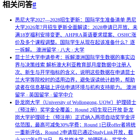
相关问答
#
悉尼大学2027—2028招生更新：国际学生准备清单
悉尼
大学2026年7月招生更新全面解读：2028申请已开放、未
满18岁福利安排变更、AHPRA英语要求提案、OSHC涨
价及多个课程调整。国际学生从现在起该准备什么？逐
一拆解。
澳洲留学 · 八大 · 大学
昆士兰大学申请参考：拆解澳洲国际学生数据的事实边
界与决策线索
解析澳大利亚教育部月度数据中注册人
次、新生与开学指标的含义，说明这些数据在申请昆士
兰大学等院校时的适用边界，避免误读统计趋势，帮助
读者在信息基础上评估申请环境与机构支持能力。
澳洲
留学 · 英国留学 · 留学中介
卧龙岗大学（University of Wollongong, UOW）护理硕士
（预注册）奖学金全覆盖：Round 2招生现已开放
卧龙
岗大学护理硕士（预注册）正式纳入两项自动奖学金评
估范围，最高可减免30%学费；Round 1已获offer者将统
一重新评估，Round 2申请现已通过StudyLink开放，截
止2027年8月28日。
卧龙岗大学 · 护理硕士 · 奖学金