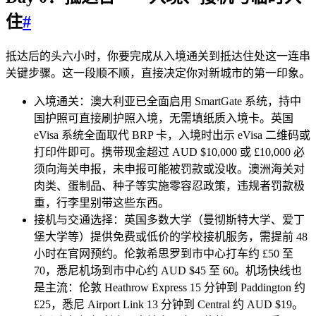
住
#
抵达后的头六小时，你要完成从入境通关到抵达住处这一连串
关键步骤。这一段顺不顺，直接决定你对新城市的第一印象。
入境通关：澳大利亚已全面启用 SmartGate 系统，持中
国护照可直接刷护照入境，无需填纸质入境卡。英国
eVisa 系统全面取代 BRP 卡，入境时出示 eVisa 二维码或
打印件即可。携带现金超过 AUD $10,000 或 £10,000 必
须向海关申报，未申报可能被罚款或没收。澳洲海关对
肉类、蛋制品、种子等实施零容忍政策，违规者罚款极
重，行李里别带这些东西。
接机与交通选择：英国多数大学（曼彻斯特大学、爱丁
堡大学等）提供免费或低价的学校接机服务，需提前 48
小时在官网预约。伦敦希思罗到市中心打车约 £50 至
70，悉尼机场到市中心约 AUD $45 至 60。机场快线也
是主流：伦敦 Heathrow Express 15 分钟到 Paddington 约
£25，悉尼 Airport Link 13 分钟到 Central 约 AUD $19。