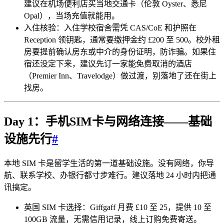
建议在机场便利店买当地交通卡（伦敦 Oyster、悉尼
Opal），当场充值就能用。
入住核验：入住学校宿舍需凭 CAS/CoE 和护照在
Reception 领钥匙，通常要缴押金约 £200 至 500。校外租
房要提前确认房东或中介的身份证明，防诈骗。如果住
宿还没定下来，建议先订一家能免费取消的酒店
（Premier Inn、Travelodge）做过渡，别落地了还在街上
找房。
Day 1：手机SIM卡与网络连接——基础
设施先行
#
本地 SIM 卡是留学生活的第一道基础设施。没有网络，你导
航、联系学校、办银行都寸步难行。建议落地 24 小时内把通
讯搞定。
英国 SIM 卡选择：Giffgaff 月费 £10 至 25，提供 10 至
100GB 流量，无需信用记录，线上订购免费寄送。