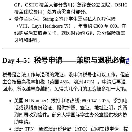
GP，OSHC 覆盖大部分费用；急诊去公立医院，OSHC
覆盖住院费用；处方药需自付部分。
爱尔兰医保：Stamp 2 签证学生需买私人医疗保险
（VHI、Laya Healthcare 等），年费约 €300 至 600。在
线购买后获取会员卡，就医时预约 GP，部分保险覆盖
牙科和眼科。
Day 4–5：税号申请——兼职与退税必备
#
税号是合法工作与退税的凭证。没申请税号也可以工作，但雇
主会按最高税率扣税（英国 45%、澳洲 47%），申请后再退
回来。所以越早办越好，免得头几个月的工资被多扣一大笔。
英国 NI Number：拨打申请热线 0800 141 2075，参加电
话或视频身份验证，提供护照、签证、地址证明，约两
到四周收到信件。部分大学国际学生办公室提供校内协
助申请。
澳洲 TFN：通过澳洲税务局（ATO）官网在线申请，提