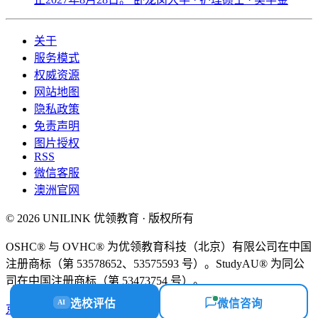
关于
服务模式
权威资源
网站地图
隐私政策
免责声明
图片授权
RSS
微信客服
澳洲官网
© 2026 UNILINK 优领教育 · 版权所有
OSHC® 与 OVHC® 为优领教育科技（北京）有限公司在中国
注册商标（第 53578652、53575593 号）。StudyAU® 为同公
司在中国注册商标（第 53473754 号）。
选校评估
微信咨询
AI
京ICP备18058112号