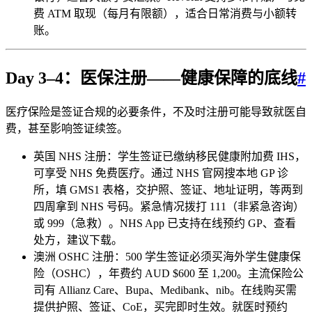
费 ATM 取现（每月有限额），适合日常消费与小额转
账。
Day 3–4：医保注册——健康保障的底线
#
医疗保险是签证合规的必要条件，不及时注册可能导致就医自
费，甚至影响签证续签。
英国 NHS 注册：学生签证已缴纳移民健康附加费 IHS，
可享受 NHS 免费医疗。通过 NHS 官网搜本地 GP 诊
所，填 GMS1 表格，交护照、签证、地址证明，等两到
四周拿到 NHS 号码。紧急情况拨打 111（非紧急咨询）
或 999（急救）。NHS App 已支持在线预约 GP、查看
处方，建议下载。
澳洲 OSHC 注册：500 学生签证必须买海外学生健康保
险（OSHC），年费约 AUD $600 至 1,200。主流保险公
司有 Allianz Care、Bupa、Medibank、nib。在线购买需
提供护照、签证、CoE，买完即时生效。就医时预约