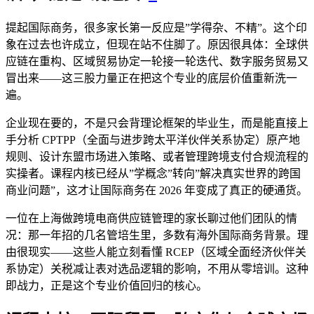
提起国际商务，很多家长第一反应是”学得杂、不精”。这个印
象在过去也许成立，但现在站不住脚了。原因很具体：全球供
应链在重构、区域贸易协定一轮接一轮迭代、数字服务贸易又
冒出来——这三股力量正在把这个专业的底层价值重新洗一
遍。
企业现在要的，不是只会背理论框架的毕业生，而是能直接上
手分析 CPTPP（全面与进步跨太平洋伙伴关系协定）原产地
规则、设计东盟市场进入策略、或者管理跨境支付合规流程的
实操者。课程内核已经从”学概念”转向”解决真实世界的跨国
商业问题”，这才让国际商务在 2026 年变成了真正的硬通货。
一位在上海做跨境电商供应链管理的家长聊过他们团队的情
况：那一年招的几名管培生里，多数有海外国际商务背景。理
由很现实——这些人能立刻看懂 RCEP（区域全面经济伙伴关
系协定）关税减让表对选品逻辑的影响，不用从零培训。这种
即战力，正是这个专业价值回归的核心。