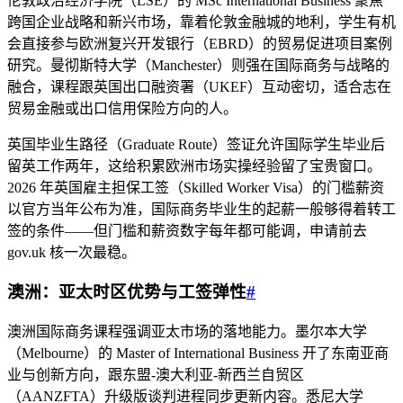
伦敦政治经济学院（LSE）的 MSc International Business 聚焦
跨国企业战略和新兴市场，靠着伦敦金融城的地利，学生有机
会直接参与欧洲复兴开发银行（EBRD）的贸易促进项目案例
研究。曼彻斯特大学（Manchester）则强在国际商务与战略的
融合，课程跟英国出口融资署（UKEF）互动密切，适合志在
贸易金融或出口信用保险方向的人。
英国毕业生路径（Graduate Route）签证允许国际学生毕业后
留英工作两年，这给积累欧洲市场实操经验留了宝贵窗口。
2026 年英国雇主担保工签（Skilled Worker Visa）的门槛薪资
以官方当年公布为准，国际商务毕业生的起薪一般够得着转工
签的条件——但门槛和薪资数字每年都可能调，申请前去
gov.uk 核一次最稳。
澳洲：亚太时区优势与工签弹性
#
澳洲国际商务课程强调亚太市场的落地能力。墨尔本大学
（Melbourne）的 Master of International Business 开了东南亚商
业与创新方向，跟东盟-澳大利亚-新西兰自贸区
（AANZFTA）升级版谈判进程同步更新内容。悉尼大学