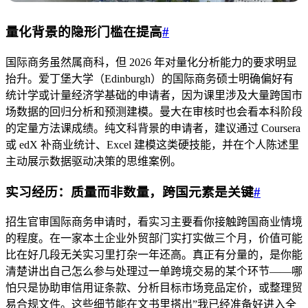
量化背景的隐形门槛在提高
#
国际商务虽然属商科，但 2026 年对量化分析能力的要求明显
抬升。爱丁堡大学（Edinburgh）的国际商务硕士明确偏好有
统计学或计量经济学基础的申请者，因为课里涉及大量跨国市
场数据的回归分析和预测建模。曼大在审核时也会看本科阶段
的定量方法课成绩。纯文科背景的申请者，建议通过 Coursera
或 edX 补商业统计、Excel 建模这类硬技能，并在个人陈述里
主动展示数据驱动决策的思维案例。
实习经历：质量而非数量，跨国元素是关键
#
招生官审国际商务申请时，看实习主要看你接触跨国商业情境
的程度。在一家本土企业外贸部门实打实做三个月，价值可能
比在好几段无关实习里打杂一年还高。真正有分量的，是你能
清楚讲出自己怎么参与处理过一单跨境交易的某个环节——哪
怕只是协助审信用证条款、分析目标市场竞品定价，或整理贸
易合规文件。这些细节能在文书里搭出”我已经准备好进入全