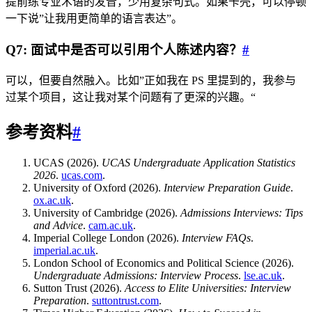
提前练专业术语的发音，少用复杂句式。如果卡壳，可以停顿
一下说”让我用更简单的语言表达”。
Q7: 面试中是否可以引用个人陈述内容？
#
可以，但要自然融入。比如”正如我在 PS 里提到的，我参与
过某个项目，这让我对某个问题有了更深的兴趣。“
参考资料
#
UCAS (2026).
UCAS Undergraduate Application Statistics
2026
.
ucas.com
.
University of Oxford (2026).
Interview Preparation Guide
.
ox.ac.uk
.
University of Cambridge (2026).
Admissions Interviews: Tips
and Advice
.
cam.ac.uk
.
Imperial College London (2026).
Interview FAQs
.
imperial.ac.uk
.
London School of Economics and Political Science (2026).
Undergraduate Admissions: Interview Process
.
lse.ac.uk
.
Sutton Trust (2026).
Access to Elite Universities: Interview
Preparation
.
suttontrust.com
.