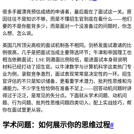
很多手握漂亮预估成绩的申请者，最后栽在了面试这一关。原
因往往不是知识不够，而是不懂招生官到底在看什么——他们
要的不是你能背多少，而是面对一个没准备过的问题时，你怎
么想、怎么说。
英国几所顶尖高校的面试机制各不相同。剑桥发面试邀请的比
例很高，几乎是把面试当成主要筛选环节；牛津和帝国理工也
相当依赖面试；LSE 则邀面比例较低，能进面试本身就说明
材料已经打动了招生官。以牛津数学与计算机科学这类热门专
业为例，录取竞争激烈，面试表现常常是决定性的一环。招生
官评估的不只是知识储备，更看重学术潜力、批判性思维和沟
通能力。不少学生恰恰倒在准备不足上——回答动机问题时讲
得过于泛泛，是常见的失分点。下面就从学术问题、动机问
题、行为问题、批判性思维问题四类切入，配上实战技巧，帮
你在面试里更从容。
学术问题：如何展示你的思维过程
#