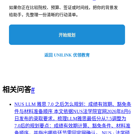
如果你正在比较院校、预算、签证或时间线，把你的背景发
给助手，先整理一份清晰的行动清单。
开始规划
返回 UNILINK 优领教育
相关问答
#
NUS LLM 雅思 7.0 之后怎么规划：成绩有效期、豁免条
件与材料准备顺序
本文依据NUS法学院官网2026年8月6
日发布的录取要求，梳理LLM雅思最低分从7.5调整为
7.0后的规划要点：成绩有效期计算、豁免条件、材料准
备顺序，并指出哪些环节需回官网确认。
NUS · 法学硕