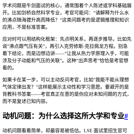
学术问题是牛剑面试的核心，通常围着个人陈述或学科基础展
开。比如剑桥自然科学专业，考官可能问：“请解释为什么水
的沸点随海拔升高而降低？“这类问题考的是逻辑推理和知识
应用，不是标准答案。
应对时可以用结构化框架：先点明关系，再逐步推导。比如先
说”沸点跟气压有关”，再引入克劳修斯-克拉佩龙方程。别急
着下结论，而是边想边讲——“让我从热力学原理入手，可能
涉及分子动能和气压的关联”。这种”出声思考”恰恰是考官想
看的。
如果卡在某一步，可以主动反问考官，比如”我能不能从理想
气体定律出发？“这样能展示主动性和学习意愿。要避开的是
背教科书答案——考官真正在意的是你应对未知问题的方式，
而不是复述已知内容。
动机问题：为什么选择这所大学和专业
#
动机问题看着简单，却最容易被低估。LSE 面试里招生官可