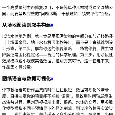
一个高质量的生态修复项目，不是简单种几棵树或建个湿地公
园，而要呈现完整的”问题诊断—干预逻辑—绩效评估”链条。
从场地阅读到叙事构建
#
以滨水棕地为例，第一步是呈现污染物的空间分布与迁移路径
（土壤重金属、地下水有机污染物等），而不是上来就跳到设
计形态。第二步，解释你选的修复策略——植物修复、微生物
降解还是固化稳定化——背后的科学原理。第三步，用阶段性
效果模拟或小规模实验数据，证明方案可行。这一套走下来，
作品集才有分量。
图纸语言与数据可视化
#
评审教授看每份作品集的时间往往很短，数据可视化的清晰
度，直接决定你的项目能不能被”读懂”。建议用时间轴展示生
态演替过程，用剖透视揭示土壤、根系、水体的交互，用参数
化模型模拟不同干预情景下的径流削减。别过度依赖写实渲染
图——它们占篇幅，却传递不了多少分析信息。在这里，少即