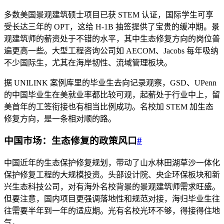
多数美国景观建筑硕士项目已获 STEM 认证，国际学生可享
受长达三年的 OPT，这给 H-1B 抽签提供了宝贵的缓冲期。景
观建筑师的薪资处于不错的水平，其中生态修复方向的岗位普
遍更高一些。大型工程咨询公司如 AECOM、Jacobs 每年吸纳
不少国际生，尤其在海岸韧性、流域管理板块。
据 UNILINK 案例库里的毕业生去向记录观察，GSD、UPenn
的中国毕业生在美就业率都比较可观，起薪处于行业中上，留
美首年的工签衔接也有相当比例成功。名校加 STEM 加生态
修复方向，是一条相对顺的路。
中国市场：生态修复的政策风口
#
中国近年的生态保护修复规划，带动了山水林田湖草沙一体化
保护修复工程的大规模投资。头部设计院、央企环保板块和新
兴生态科技公司，对有海外名校背景的景观建筑师需求旺盛。
但要注意，国内项目更强调落地性和规范对接，海归毕业生往
往需要半年到一年的适应期。光有名校光环不够，得接得住地
气。