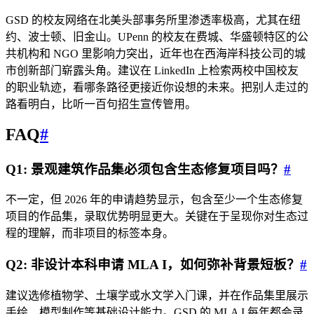
GSD 的校友网络在北美头部事务所里渗透率极高，尤其在纽
约、波士顿、旧金山。UPenn 的校友在费城、华盛顿特区的公
共机构和 NGO 里影响力突出，近年也在西海岸科技公司的城
市创新部门崭露头角。建议在 LinkedIn 上检索两校中国校友
的职业轨迹，看哪条路径更接近你设想的未来。把别人走过的
路看明白，比听一百句招生宣传管用。
FAQ
#
Q1: 景观建筑作品集必须包含生态修复项目吗？
#
不一定，但 2026 年的申请趋势显示，包含至少一个生态修复
项目的作品集，录取优势明显更大。关键在于呈现你对生态过
程的理解，而非项目的标签本身。
Q2: 非设计本科申请 MLA I，如何弥补背景短板？
#
建议选修植物学、土壤学或水文学入门课，并在作品集里展示
手绘、模型制作等基础设计能力。GSD 的 MLA I 每年都会录