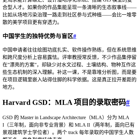
合型人才。如果你的作品集能呈现一条清晰的生态叙事线——
比如从场地污染治理一路走到社区参与式种植——会比一堆零
散的美学项目更有穿透力。
中国学生的独特优势与盲区
#
中国申请者往往绘图功底扎实、软件操作熟练，但在系统思维
和跨尺度分析上容易露怯。评审教授常反馈，不少作品集停留
在”漂亮的方案”，却缺少对水文过程、土壤结构、物种互作这
些生态机制的深入理解。补这一课，不是靠堆分析图，而是要
在项目逻辑里嵌入站得住脚的科学依据。这是真正拉开差距的
地方。
Harvard GSD：MLA 项目的录取密码
#
GSD 的 Master in Landscape Architecture（MLA）分为 MLA
I（三年制，面向非专业背景）和 MLA II（两年制，面向已有
景观建筑学士学位者）。两个 track 每年录取的中国学生人数