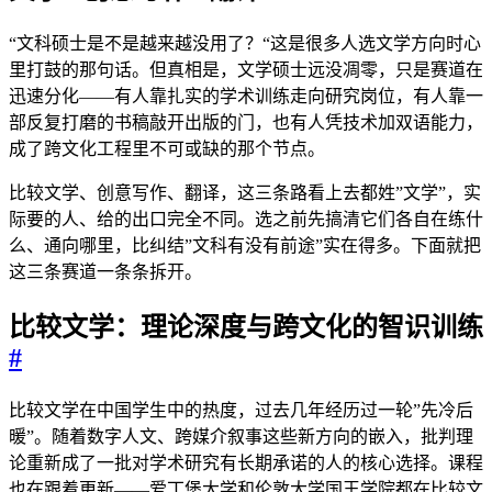
“文科硕士是不是越来越没用了？“这是很多人选文学方向时心
里打鼓的那句话。但真相是，文学硕士远没凋零，只是赛道在
迅速分化——有人靠扎实的学术训练走向研究岗位，有人靠一
部反复打磨的书稿敲开出版的门，也有人凭技术加双语能力，
成了跨文化工程里不可或缺的那个节点。
比较文学、创意写作、翻译，这三条路看上去都姓”文学”，实
际要的人、给的出口完全不同。选之前先搞清它们各自在练什
么、通向哪里，比纠结”文科有没有前途”实在得多。下面就把
这三条赛道一条条拆开。
比较文学：理论深度与跨文化的智识训练
#
比较文学在中国学生中的热度，过去几年经历过一轮”先冷后
暖”。随着数字人文、跨媒介叙事这些新方向的嵌入，批判理
论重新成了一批对学术研究有长期承诺的人的核心选择。课程
也在跟着更新——爱丁堡大学和伦敦大学国王学院都在比较文