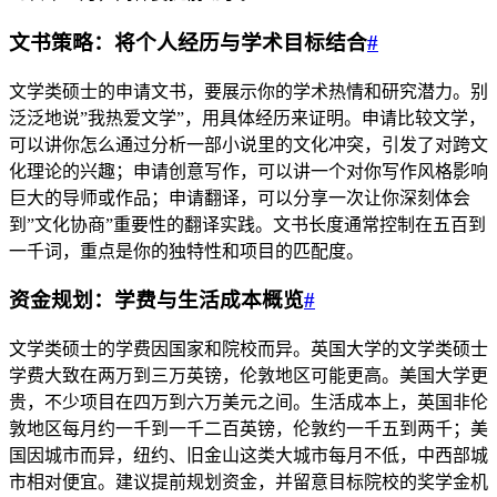
文书策略：将个人经历与学术目标结合
#
文学类硕士的申请文书，要展示你的学术热情和研究潜力。别
泛泛地说”我热爱文学”，用具体经历来证明。申请比较文学，
可以讲你怎么通过分析一部小说里的文化冲突，引发了对跨文
化理论的兴趣；申请创意写作，可以讲一个对你写作风格影响
巨大的导师或作品；申请翻译，可以分享一次让你深刻体会
到”文化协商”重要性的翻译实践。文书长度通常控制在五百到
一千词，重点是你的独特性和项目的匹配度。
资金规划：学费与生活成本概览
#
文学类硕士的学费因国家和院校而异。英国大学的文学类硕士
学费大致在两万到三万英镑，伦敦地区可能更高。美国大学更
贵，不少项目在四万到六万美元之间。生活成本上，英国非伦
敦地区每月约一千到一千二百英镑，伦敦约一千五到两千；美
国因城市而异，纽约、旧金山这类大城市每月不低，中西部城
市相对便宜。建议提前规划资金，并留意目标院校的奖学金机