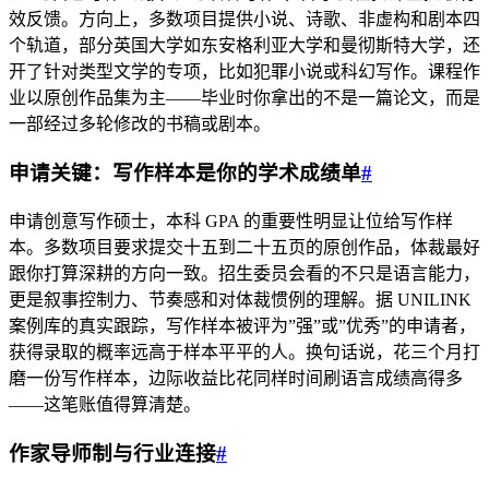
效反馈。方向上，多数项目提供小说、诗歌、非虚构和剧本四
个轨道，部分英国大学如东安格利亚大学和曼彻斯特大学，还
开了针对类型文学的专项，比如犯罪小说或科幻写作。课程作
业以原创作品集为主——毕业时你拿出的不是一篇论文，而是
一部经过多轮修改的书稿或剧本。
申请关键：写作样本是你的学术成绩单
#
申请创意写作硕士，本科 GPA 的重要性明显让位给写作样
本。多数项目要求提交十五到二十五页的原创作品，体裁最好
跟你打算深耕的方向一致。招生委员会看的不只是语言能力，
更是叙事控制力、节奏感和对体裁惯例的理解。据 UNILINK
案例库的真实跟踪，写作样本被评为”强”或”优秀”的申请者，
获得录取的概率远高于样本平平的人。换句话说，花三个月打
磨一份写作样本，边际收益比花同样时间刷语言成绩高得多
——这笔账值得算清楚。
作家导师制与行业连接
#