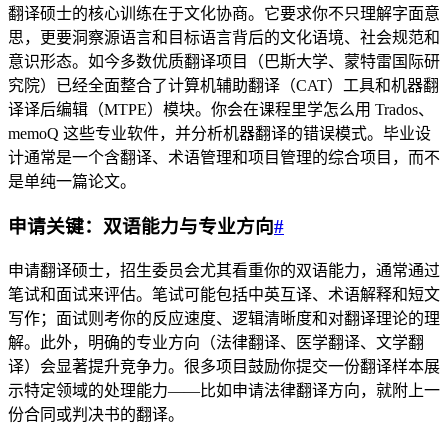
翻译硕士的核心训练在于文化协商。它要求你不只理解字面意
思，更要洞察源语言和目标语言背后的文化语境、社会规范和
意识形态。如今多数优质翻译项目（巴斯大学、蒙特雷国际研
究院）已经全面整合了计算机辅助翻译（CAT）工具和机器翻
译译后编辑（MTPE）模块。你会在课程里学怎么用 Trados、
memoQ 这些专业软件，并分析机器翻译的错误模式。毕业设
计通常是一个含翻译、术语管理和项目管理的综合项目，而不
是单纯一篇论文。
申请关键：双语能力与专业方向
#
申请翻译硕士，招生委员会尤其看重你的双语能力，通常通过
笔试和面试来评估。笔试可能包括中英互译、术语解释和短文
写作；面试则考你的反应速度、逻辑清晰度和对翻译理论的理
解。此外，明确的专业方向（法律翻译、医学翻译、文学翻
译）会显著提升竞争力。很多项目鼓励你提交一份翻译样本展
示特定领域的处理能力——比如申请法律翻译方向，就附上一
份合同或判决书的翻译。