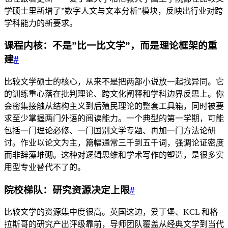
学硕士里新增了”数字人文与文本分析”模块，反映出行业对跨
学科能力的新要求。
课程内核：不是”比一比文学”，而是理论框架的重
建
#
比较文学硕士的核心，从来不是把两部小说放一起找异同。它
的训练重心落在批判理论、跨文化阐释和学科边界反思上。你
会密集接触从结构主义到后殖民理论的整套工具箱，同时被要
求至少掌握两门外语的阅读能力。一个典型的第一学期，可能
包括一门理论必修、一门国别文学专题、再加一门方法论研
讨。作业以论文为主，篇幅通常三千到五千词，强调论证密度
而非辞藻堆砌。这种对逻辑思维和学术写作的塑造，是很多实
用型专业替代不了的。
院校梯队：研究资源决定上限
#
比较文学的资源集中度很高。英国这边，爱丁堡、KCL 和格
拉斯哥的研究产出评级靠前，导师团队覆盖从经典文学到当代