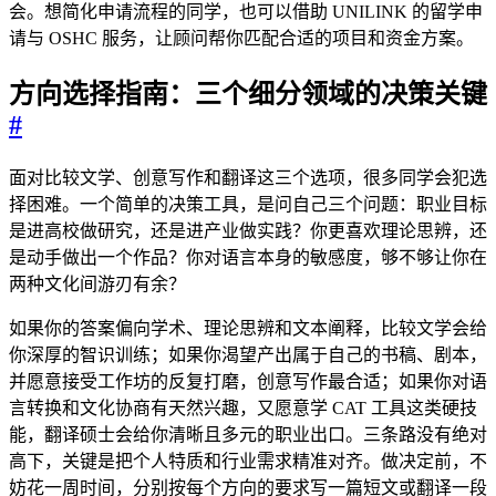
会。想简化申请流程的同学，也可以借助 UNILINK 的留学申
请与 OSHC 服务，让顾问帮你匹配合适的项目和资金方案。
方向选择指南：三个细分领域的决策关键
#
面对比较文学、创意写作和翻译这三个选项，很多同学会犯选
择困难。一个简单的决策工具，是问自己三个问题：职业目标
是进高校做研究，还是进产业做实践？你更喜欢理论思辨，还
是动手做出一个作品？你对语言本身的敏感度，够不够让你在
两种文化间游刃有余？
如果你的答案偏向学术、理论思辨和文本阐释，比较文学会给
你深厚的智识训练；如果你渴望产出属于自己的书稿、剧本，
并愿意接受工作坊的反复打磨，创意写作最合适；如果你对语
言转换和文化协商有天然兴趣，又愿意学 CAT 工具这类硬技
能，翻译硕士会给你清晰且多元的职业出口。三条路没有绝对
高下，关键是把个人特质和行业需求精准对齐。做决定前，不
妨花一周时间，分别按每个方向的要求写一篇短文或翻译一段