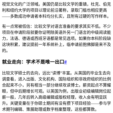
视觉文化的广泛领域。美国仍是比较文学的重镇，杜克、伯克
利和纽约大学的项目以理论前沿著称，录取门槛也相应更高
——多数成功申请者本科均分扎实，且附有过硬的写作样本。
有一点常被低估：比较文学对语言准备的要求其实不低。不少
项目在申请阶段就要你证明除英语外另一门语言的中级阅读能
力，法语、德语或西班牙语都是常见选项。如果你本科阶段缺
这块积累，建议提前一年系统补上，临申请前抱佛脚是来不及
的。
就业走向：学术不是唯一出口
#
比较文学硕士的去向，远比”读博”丰富。从英国的毕业生去向
调查看，进入出版、文化机构、国际组织和非政府组织的比例
合起来不小，另有相当一部分继续攻读博士。薪资起点不算耀
眼，但中后期增长可观。以英国为例，出版业初级编辑岗位起
薪一般，几年后转入高级编辑或版权经理，收入会有明显跃
升。关键变量在于你硕士期间有没有攒下项目经验——参与学
术期刊编辑、策展助理或数字档案整理，这些都算数。