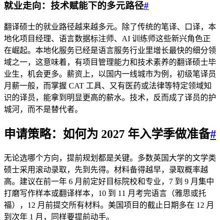
就业走向：技术赋能下的多元路径
#
翻译硕士的就业路径越来越多元。除了传统的笔译、口译，本
地化项目经理、语言数据标注师、AI 训练师这些新兴角色正
在崛起。本地化服务已经是语言服务行业里增长最快的细分领
域之一，这意味着，有项目管理能力和技术素养的翻译硕士毕
业生，机会更多。薪资上，以国内一线城市为例，初级笔译员
月薪一般，而掌握 CAT 工具、又有医药或法律等特定领域知
识的译员，能拿到明显更高的薪水。技术，反而成了译员的护
城河，而不是替代者。
申请策略：如何为 2027 年入学季做准备
#
无论选哪个方向，提前规划都是关键。多数英国大学的文学类
硕士采用滚动录取，先到先得。材料备得越早，录取概率越
高。建议在前一年 6 月前定好目标院校和专业，7 到 9 月集中
打磨写作样本或翻译样本，10 到 11 月考完语言（雅思或托
福），12 月前提交所有材料。美国项目的截止日期多在 12 月
到次年 1 月，同样要提前动手。