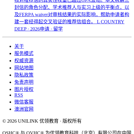
核对推荐信的真实性权重已超过GPA波动。本文拆解三
封信的角色分配、学术推荐人与实习上级的平衡点，以
及FERPA waiver对审核结果的实际影响，帮助申请者构
建一套经得起交叉验证的推荐信组合。
L COUNTRY
DEEP · 2026申请 · 留学
关于
服务模式
权威资源
网站地图
隐私政策
免责声明
图片授权
RSS
微信客服
澳洲官网
© 2026 UNILINK 优领教育 · 版权所有
OSHC® 与 OVHC® 为优领教育科技（北京）有限公司在中国