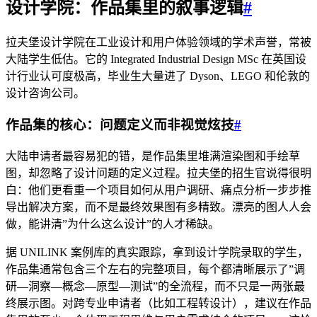
设计学院：作品集里的叙事逻辑
#
拉夫堡设计学院在工业设计和用户体验领域的学术声誉，常被
大陆学生低估。它的 Integrated Industrial Design MSc 在英国设
计行业认可度极高，毕业生大量进了 Dyson、LEGO 和伦敦的
设计咨询公司。
作品集的核心：问题定义而非视觉炫技
#
大陆申请者最容易犯的错，是作品集里堆满渲染图和手绘草
图，却忽略了设计问题的定义过程。拉夫堡的招生官说得很明
白：他们更看重一个项目如何从用户调研、痛点分析一步步推
导出解决方案，而不是最终效果图有多精致。漂亮的图人人会
做，能讲清”为什么这么设计”的人才稀缺。
据 UNILINK 案例库的真实跟踪，拿到设计学院录取的学生，
作品集通常包含三个左右的完整项目，每个都清晰展示了”调
研—洞察—概念—原型—测试”的全流程，而不只是一两张最
终展示图。对跨专业申请者（比如工程转设计），建议在作品