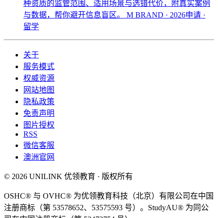
种资质的监管范围、适用场景与选错代价，附真实案例
与数据，帮你避开信息盲区。
M BRAND · 2026申请 ·
留学
关于
服务模式
权威资源
网站地图
隐私政策
免责声明
图片授权
RSS
微信客服
澳洲官网
© 2026 UNILINK 优领教育 · 版权所有
OSHC® 与 OVHC® 为优领教育科技（北京）有限公司在中国
注册商标（第 53578652、53575593 号）。StudyAU® 为同公