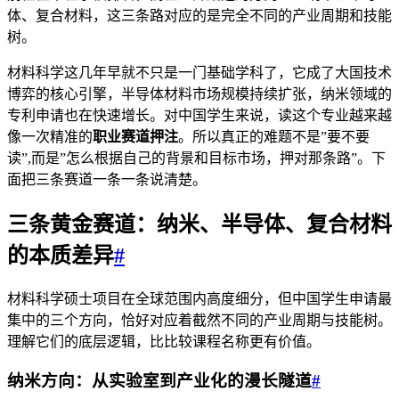
体、复合材料，这三条路对应的是完全不同的产业周期和技能
树。
材料科学这几年早就不只是一门基础学科了，它成了大国技术
博弈的核心引擎，半导体材料市场规模持续扩张，纳米领域的
专利申请也在快速增长。对中国学生来说，读这个专业越来越
像一次精准的
职业赛道押注
。所以真正的难题不是”要不要
读”,而是”怎么根据自己的背景和目标市场，押对那条路”。下
面把三条赛道一条一条说清楚。
三条黄金赛道：纳米、半导体、复合材料
的本质差异
#
材料科学硕士项目在全球范围内高度细分，但中国学生申请最
集中的三个方向，恰好对应着截然不同的产业周期与技能树。
理解它们的底层逻辑，比比较课程名称更有价值。
纳米方向：从实验室到产业化的漫长隧道
#