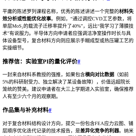
平庸的陈述罗列课程名称，优秀的陈述讲述一个完整的
材料失
效分析或性能优化故事
。例如，“通过调控CVD工艺参数，将
单层MoS₂的载流子迁移率提升了40%”，远比“我学习了薄膜技
术”有说服力。半导体方向申请者应强调洁净室操作时长与具
体设备型号，复合材料方向则应展示手糊成型或热压罐工艺的
实操细节。
推荐信：实验室PI的量化评价
#
一封来自材料系教授的强推，如果包含
横向对比数据
（如前
5%的科研耐受力、独立解决了某设备故障），价值远超院长
笼统的赞美。建议申请者在大三上学期进入实验室，确保推荐
人有至少六个月的观察期。
作品集与补充材料
#
对于复合材料结构设计方向，提交一份包含FEA应力云图、铺
层顺序优化迭代记录的技术报告，是
差异化竞争的利器
。纳米