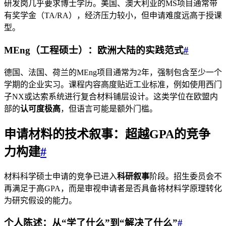
研发岗几乎要求博士学历。美国、澳大利亚的MS项目通常带
有奖学金（TA/RA），经济压力较小，但申请难度远高于授课
型。
MEng（工程硕士）：欧洲大陆的实践范式
#
德国、法国、荷兰的MEng项目通常为2年，强制包含至少一个
学期的企业实习。课程内容高度贴近工业标准，例如使用西门
子NX或达索系统进行复合材料铺层设计。这类学位在欧盟内
部的
认可度极高
，但语言可能是额外门槛。
申请材料的技术叙事：超越GPA的竞争
力构建
#
材料科学硕士申请的竞争已进入
科研叙事
阶段。招生委员会不
再满足于高GPA，而是审视申请者是否具备将材料学原理转化
为研究假设的能力。
个人陈述：从“学了什么”到“解决了什么”
#