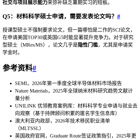
社交与项目展示能力
来弥补缺乏暑期实习的短板。
Q5：材料科学硕士申请，需要发表论文吗？
#
授课型硕士不强制要求论文，但一篇哪怕是二作的SCI论文，
在申请美国TOP30或英国G5时能显著提升竞争力。对于研究
型硕士（MRes/MS），论文几乎是
隐性门槛
，尤其是申请奖
学金时。
参考资料
#
SEMI，2026年第一季度全球半导体材料市场报告
Nature Materials，2025年全球纳米材料研究趋势文献计
量分析
UNILINK 优领教育案例库：材料科学专业申请与就业去
向观察（基于持牌顾问积累的匿名学生信息库）
澳大利亚内政部，2026年技术移民职业清单
（MLTSSL）
英国政府官网，Graduate Route签证政策指引，2025年更