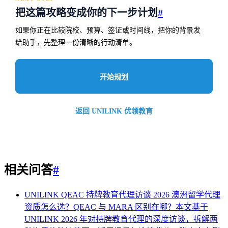
把这篇攻略变成你的下一步计划
#
如果你正在比较院校、预算、签证或时间线，把你的背景发
给助手，先整理一份清晰的行动清单。
开始规划
返回 UNILINK 优领教育
相关问答
#
UNILINK QEAC 持牌教育代理访谈 2026
澳洲留学代理
资质怎么选？QEAC 与 MARA 区别在哪？本文基于
UNILINK 2026 年对持牌教育代理的深度访谈，拆解两