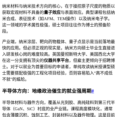
纳米材料与纳米技术方向的核心，在于操控原子尺度的物质以
获取宏观材料不具备的
量子效应
与表面效应。典型课程包括纳
米合成、表征技术（如AFM、TEM操作）以及纳米电子学。
这一领域的学术属性极强，硕士项目往往作为博士的预备阶
段。
产业端，纳米涂层、靶向药物载体、量子点显示是当前落地最
快的应用。但必须正视的现实是，纳米方向硕士毕业生直接进
入研发核心岗的难度较高。英国曼彻斯特大学、美国西北大学
在这一分支拥有顶尖的
仪器共享平台
，但雇主更倾向于招聘博
士。对于以就业为首要目标的申请者，单纯攻读纳米授课型硕
士需要搭配极强的工程化项目经验，否则容易陷入“高不成低
不就”的尴尬。
半导体方向：地缘政治催生的就业强周期
#
半导体材料与器件方向，覆盖从光刻胶、高纯硅料到第三代半
导体（GaN、SiC）衬底的全产业链。课程高度模块化，通常
包含薄膜沉积、蚀刻工艺、封装材料以及器件物理。这是目前