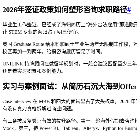
2026年签证政策如何塑形咨询求职路径
#
毕业生工作签证，已经成了海归简历上”海外合法雇用”那道隐形筛子。美国非
让 STEM 专业的海归占了明显便宜。
英国 Graduate Route 给本科和硕士毕业生两年无限制工作权，Pw
校区再加一到两年，给攒咨询履历留足了时间。
UNILINK 持牌顾问在做留学规划时，一般会建议匹配至
还是看实习积累和案例能力。
实习与案例面试：从简历石沉大海到Offe
Case Interview 在 MBB 和四大的面试里占了大头权
有没有真刀真枪拆解过商业问题。
有三条被反复验证有效的提升路径。第一，趁海外假期去咨询精品店
Mock；第三，把 Power BI、Tableau、Alteryx、Python for