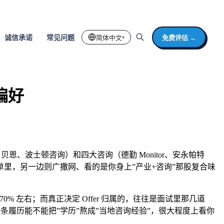
简体中文
免费评估 →
诚信承诺
常见问题
▾
偏好
恩、波士顿咨询）和四大咨询（德勤 Monitor、安永帕特
里，另一边则广撒网、看的是你身上”产业+咨询”那股复合味
0% 左右；而真正决定 Offer 归属的，往往是面试里那几道
长三年——一条履历能不能把”学历”熬成”当地咨询经验”，很大程度上看你