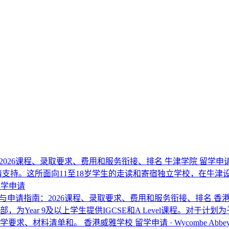
与申请指南：2026课程、录取要求、费用和服务衔接、排名
牛津学院 留学申请：如
所面向11至18岁学生的走读和寄宿独立学校，在牛津设有三个校区，分别对应S
· 留学申请
Kong）院校与申请指南：2026课程、录取要求、费用和服务衔接、排名
香港
Year 9及以上学生提供IGCSE和A Level课程。对于计划
入学要求、材料清单和。
香港威雅学校 留学申请 · Wycombe Abbey S