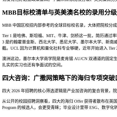
MBB目标校清单与英美澳名校的录用分级
MBB 中国区校招内部参考的全球目标校名录，大体把院校分
Tier 1 是哈佛、斯坦福、MIT、牛津、剑桥这一批，简历通过
3 是约翰霍普金斯、西北大学、悉尼大学、墨尔本大学、新南威尔士
截。UCL 因为计算机和量化社科专业够硬，近年开始进入 Tier 
澳洲这边，墨尔本大学商学院是麦肯锡 AU/CN 双通道的固定生
扎实的实习也还有争面试的空间。
四大咨询：广撒网策略下的海归专项突破
四大 2026 年招聘的核心筛选逻辑是产业加咨询的复合背景，院校
从公开的校园招聘洞察看，四大的海归 Offer 获得者散布在英国前 3
Program 的候选人，会更受青睐；毕业设计里带 ESG、数