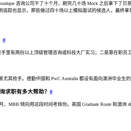
utique 咨询公司干了十个月，刷完几十场 Mock 之后拿下了贝恩上海 As
的案例追踪也显示，那些做过四十场以上模拟面试的候选人，最终拿到 
？
#
一是手里有两份以上顶级管理咨询或科技大厂实习；二是靠在职员
其抢手。德勤中国和 PwC Australia 都设有面向澳洲毕
签证对咨询求职有多大帮助？
#
36 个月，MBB 倾向用这段时间考核你。英国 Graduate Rout