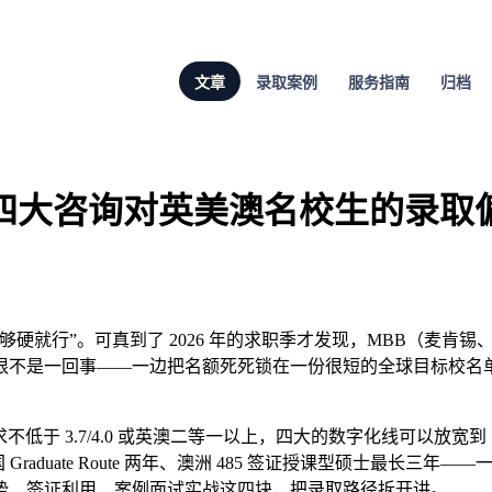
文章
录取案例
服务指南
归档
与四大咨询对英美澳名校生的录取
就行”。可真到了 2026 年的求职季才发现，MBB（麦肯锡、贝
不是一回事——一边把名额死死锁在一份很短的全球目标校名单
低于 3.7/4.0 或英澳二等一以上，四大的数字化线可以放宽到 7
英国 Graduate Route 两年、澳洲 485 签证授课型硕士最
势、签证利用、案例面试实战这四块，把录取路径拆开讲。