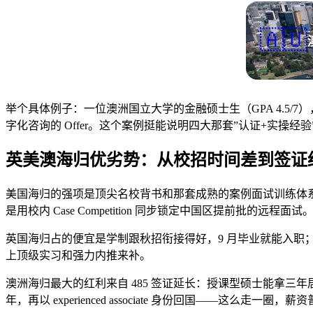
🇦🇺
举个具体例子：一位澳洲国立大学的金融硕士生（GPA 4.5/7），2025 
字化咨询的 Offer。这个案例挺能说明四大那套”认证+实操经
英美澳海归优劣势：从校招时间差到签证
美国海归的强项是顶尖名校背书和那套成熟的案例面试训练体系，但
是用校内 Case Competition 同步锁定中国区提前批的远程面试
英国海归占的便宜是学制跟秋招衔接得好，9 月毕业就能入职；Gra
上顶级实习和强力内推来补。
澳洲海归最大的红利来自 485 签证延长：授课型硕士能拿三年居
年，再以 experienced associate 身份回国——这么走一