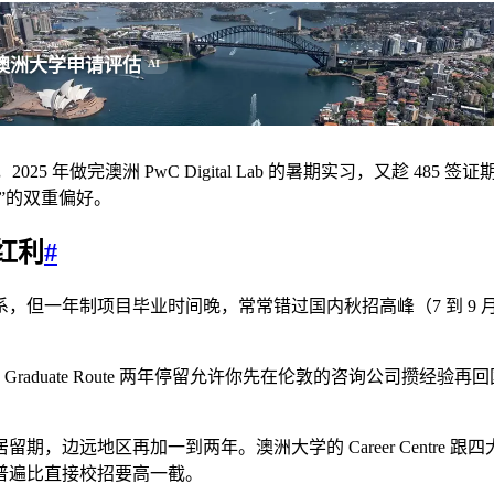
澳洲大学申请评估
AI
年做完澳洲 PwC Digital Lab 的暑期实习，又趁 485 签证期间
验”的双重偏好。
红利
#
一年制项目毕业时间晚，常常错过国内秋招高峰（7 到 9 月）
。
duate Route 两年停留允许你先在伦敦的咨询公司攒经验再回
留期，边远地区再加一到两年。澳洲大学的 Career Centr
圈，薪资普遍比直接校招要高一截。