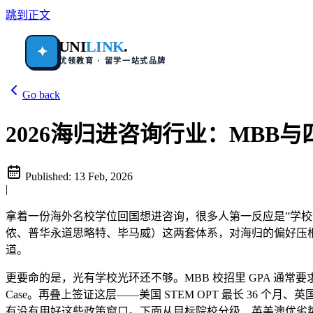
跳到正文
UNI
LINK
.
✦
优领教育 · 留学一站式品牌
Go back
2026海归进咨询行业：MBB
Published:
13 Feb, 2026
|
拿着一份海外名校学位回国想进咨询，很多人第一反应是”学校够硬
侬、普华永道思略特、毕马威）这两套体系，对海归的偏好压根
道。
更要命的是，光有学校光环还不够。MBB 校招里 GPA 通常要求不
Case。再叠上签证这层——美国 STEM OPT 最长 36 个月、
有没有用好这些政策窗口。下面从目标院校分级、英美澳优劣