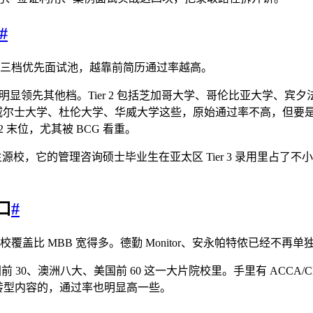
#
成三档优先面试池，越靠前简历通过率越高。
率明显领先其他档。Tier 2 包括芝加哥大学、哥伦比亚大学、宾
大学、杜伦大学、华威大学这些，原始通过率不高，但要是能走校友内推
2 末位，尤其被 BCG 看重。
源校，它的管理咨询硕士毕业生在亚太区 Tier 3 录用里占了不小
口
#
覆盖比 MBB 宽得多。德勤 Monitor、安永帕特侬已经不再
0、澳洲八大、美国前 60 这一大片院校里。手里有 ACCA/CFA 一
字化转型内容的，通过率也明显高一些。