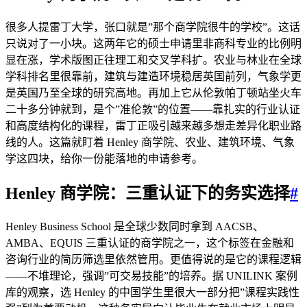
很多人提雷丁大学，张口就是”那个商学院很牛的学校”。这话
只说对了一小块。这两年它的硕士申请里非商科专业的比例明
显在涨，学术版图正往理工和交叉学科扩。农业与林业在全球
学科排名里很靠前，建筑与建造环境稳居英国前列，气象学更
是英国乃至全球的研究高地。再加上它从伦敦帕丁顿站坐火车
二十多分钟就到，是个”准伦敦”的位置——靠扎实的行业认证
和高度结构化的课程，雷丁正吸引越来越多想走差异化职业路
线的人。这篇就盯着 Henley 商学院、农业、建筑环境、气象
学这四块，给你一份能落地的申请参考。
Henley 商学院：三重认证下的务实选择
#
Henley Business School 是全球少数同时拿到 AACSB、
AMBA、EQUIS 三重认证的商学院之一，这个标签在金融和
咨询行业的简历筛选里依然管用。更值得说的是它的课程逻辑
——不堆理论，强调”可交易技能”的培养。据 UNILINK 案例
库的观察，选 Henley 的中国学生里很大一部分把”课程实践性