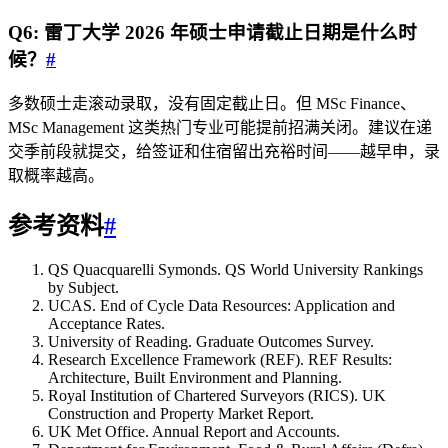
Q6: 雷丁大学 2026 年硕士申请截止日期是什么时
候？
#
多数硕士走滚动录取，没有固定截止日。但 MSc Finance、
MSc Management 这类热门专业可能提前招满关闭。建议在递
交季前段就提交，给签证和住宿留出充裕时间——越早申，录
取概率越高。
参考资料
#
QS Quacquarelli Symonds. QS World University Rankings
by Subject.
UCAS. End of Cycle Data Resources: Application and
Acceptance Rates.
University of Reading. Graduate Outcomes Survey.
Research Excellence Framework (REF). REF Results:
Architecture, Built Environment and Planning.
Royal Institution of Chartered Surveyors (RICS). UK
Construction and Property Market Report.
UK Met Office. Annual Report and Accounts.