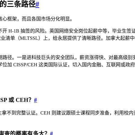
场的三条路径
#
核心框架，而且各国市场分化明显。
-1B 抽签的风险。英国网络安全岗位起薪中等，毕业生签证（Gr
期在技术移民职业清单（MLTSSL）上，给永居提供了清晰路径。加拿大起薪中
期路径。一是进科技巨头的安全团队，薪资涨得快、对最高级别
 CISSP/CEH 这类国际认证，切入国内金融、互联网或政府安
P 或 CEH？
#
届生拿不到完整认证。CEH 则建议跟硕士课程同步准备，利用
全审查的概率有多大？
#