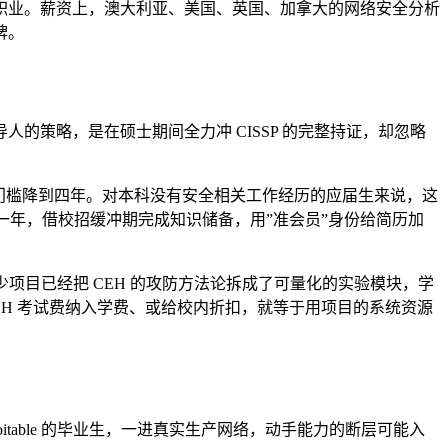
职业。薪资上，澳大利亚、美国、英国、加拿大的网络安全分析
牌。
策略，是在硕士期间全力冲 CISSP 的完整持证，却忽略
把门槛降到四年。对本科没有安全相关工作经历的应届生来说，这
后一年，借校招缓冲期完成知识储备，用”准会员”身份给简历加
不少项目已经把 CEH 的攻防方法论拆成了可量化的实验模块，学
EH 考试费纳入学费、或给校内折扣，就等于用项目的系统资源
loitable 的毕业生，一进真实生产网络，动手能力的断层可能入