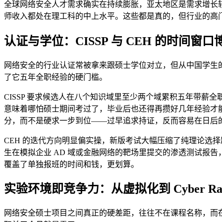
全球网络安全人才需求确实在持续膨胀，亚太地区是需求增长
师收入都处在理工科的中上水平。这些都是真的，但行业的高
认证与学位：CISSP 与 CEH 的时间窗口
网络安全的行业认证常被拿来跟硕士学位对立，但从中国学生的
了它五年全职经验的硬门槛。
CISSP 要求候选人在八个知识域里至少两个域累积五年带
意味着哪怕硕士期间考过了，毕业后也还得再攒好几年经验才能正
分，而不是硬求一步到位——过早追求持证，反而容易在日后
CEH 的迭代方向明显偏实操，新版考试大幅压缩了纯理论选择题的
生在模拟企业 AD 域或金融网络的靶场里提交的渗透测试报
覆盖了单独报班的时间和钱，更划算。
实验环境即竞争力：从虚拟化到 Cyber Ra
网络安全硕士项目之间真正的硬差距，往往不在课程名称，而在实验基础设