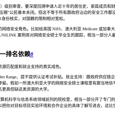
Vetting（DV）级别审查，要深度回溯申请人近十年的居住史、家
ng 2 也对非”五眼”公民基本关闭。但这不等于所有跟政府沾边的安
和基本身份核实，对国籍的限制相对宽松。
安全角色。比如给英国 NHS、澳大利亚 Medicare 或
UNILINK 案例库对网络安全硕士毕业生的跟踪，相当一部分
单一排名依赖
#
资源匹配度和就业支持的真实成色。
ber Range、提不提供认证考试补贴。就业支持：跟政府供
停留。假如一所澳大利亚大学的网络安全硕士课程里有跟当地信
名更高但缺这类资源的大学。
。计算机科学与信息系统领域前列的院校里，相当一部分开了专门
以把你对目标项目实验环境和合作企业的具体了解写进去，这比空