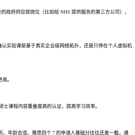
 级别审查的政府供应链岗位（比如给 NHS 提供服务的第三方公司），
校友，确认实验课是基于真实企业级网络拓扑，还是只停在个人虚拟机
更高。
优先选跟硕士课程内容重叠度高的认证，提高学习效率。
高，硕士学历、年龄合适、雅思四个 7 的申请人基础分往往还差一截，通