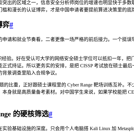
较突出的区域之一，信息安全分析师岗位的增速也明显快于多数
门槛和漫长的认证博弈，才是中国申请者要提前算进决策里的底
博弈
#
申请和就业节奏看，二者更像一场严格的前后接力。一个挺误导人的
薪全职经验。好在受认可大学的网络安全硕士学位可以抵扣一年，
式持证。所以更务实的安排，是把 CISSP 考试放在硕士最
的背景调查里陷入合规争议。
比重，正好跟硕士课程里的 Cyber Range 靶场训练互补。
告，本身就是高质量备考素材。对中国学生来说，如果学校能把 C
nge 的硬核筛选
#
施的深度。只会用个人电脑搭 Kali Linux 加 Metasp