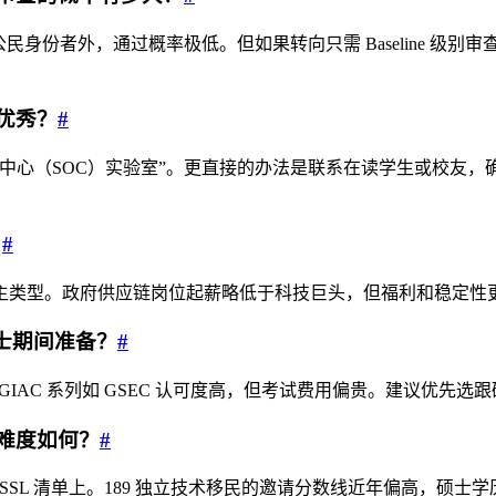
国永居或公民身份者外，通过概率极低。但如果转向只需 Baseline
优秀？
#
或”安全运营中心（SOC）实验室”。更直接的办法是联系在读学生或
？
#
主类型。政府供应链岗位起薪略低于科技巨头，但福利和稳定性
硕士期间准备？
#
效期三年。GIAC 系列如 GSEC 认可度高，但考试费用偏贵。建议
的难度如何？
#
在澳大利亚 MLTSSL 清单上。189 独立技术移民的邀请分数线近年偏