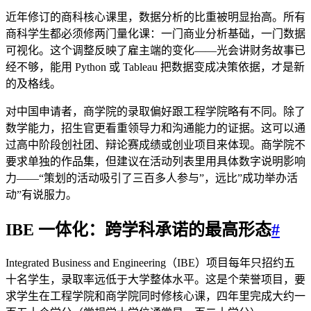
近年修订的商科核心课里，数据分析的比重被明显抬高。所有
商科学生都必须修两门量化课：一门商业分析基础，一门数据
可视化。这个调整反映了雇主端的变化——光会讲财务故事已
经不够，能用 Python 或 Tableau 把数据变成决策依据，才是新
的及格线。
对中国申请者，商学院的录取偏好跟工程学院略有不同。除了
数学能力，招生官更看重领导力和沟通能力的证据。这可以通
过高中阶段创社团、辩论赛成绩或创业项目来体现。商学院不
要求单独的作品集，但建议在活动列表里用具体数字说明影响
力——“策划的活动吸引了三百多人参与”，远比”成功举办活
动”有说服力。
IBE 一体化：跨学科承诺的最高形态
#
Integrated Business and Engineering（IBE）项目每年只招约五
十名学生，录取率远低于大学整体水平。这是个荣誉项目，要
求学生在工程学院和商学院同时修核心课，四年里完成大约一