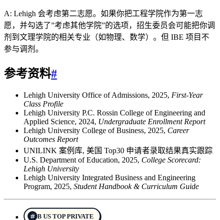
A: Lehigh 会考虑第二志愿。如果你把工程学院作为第一志
愿，并勾选了”考虑其他学院”的选项，招生委员会可能把你调
剂到文理学院的相关专业（如物理、数学）。但 IBE 项目不
参与调剂。
参考资料
#
Lehigh University Office of Admissions, 2025,
First-Year
Class Profile
Lehigh University P.C. Rossin College of Engineering and
Applied Science, 2024,
Undergraduate Enrollment Report
Lehigh University College of Business, 2025,
Career
Outcomes Report
UNILINK 案例库, 美国 Top30 申请者录取结果真实跟踪
U.S. Department of Education, 2025,
College Scorecard:
Lehigh University
Lehigh University Integrated Business and Engineering
Program, 2025,
Student Handbook & Curriculum Guide
B US TOP PRIVATE