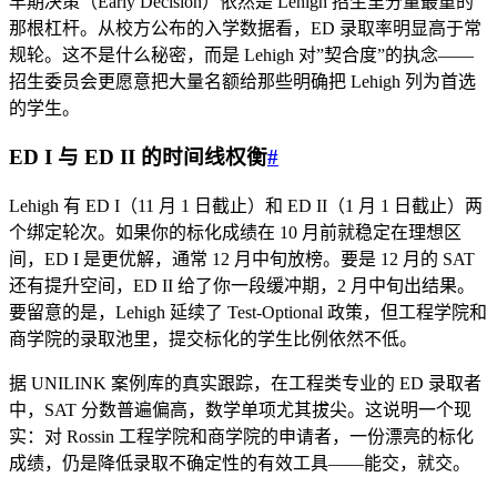
早期决策（Early Decision）依然是 Lehigh 招生里分量最重的
那根杠杆。从校方公布的入学数据看，ED 录取率明显高于常
规轮。这不是什么秘密，而是 Lehigh 对”契合度”的执念——
招生委员会更愿意把大量名额给那些明确把 Lehigh 列为首选
的学生。
ED I 与 ED II 的时间线权衡
#
Lehigh 有 ED I（11 月 1 日截止）和 ED II（1 月 1 日截止）两
个绑定轮次。如果你的标化成绩在 10 月前就稳定在理想区
间，ED I 是更优解，通常 12 月中旬放榜。要是 12 月的 SAT
还有提升空间，ED II 给了你一段缓冲期，2 月中旬出结果。
要留意的是，Lehigh 延续了 Test-Optional 政策，但工程学院和
商学院的录取池里，提交标化的学生比例依然不低。
据 UNILINK 案例库的真实跟踪，在工程类专业的 ED 录取者
中，SAT 分数普遍偏高，数学单项尤其拔尖。这说明一个现
实：对 Rossin 工程学院和商学院的申请者，一份漂亮的标化
成绩，仍是降低录取不确定性的有效工具——能交，就交。