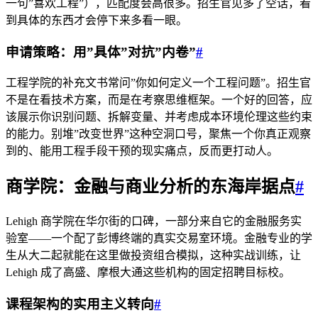
一句”喜欢工程”），匹配度会高很多。招生官见多了空话，看
到具体的东西才会停下来多看一眼。
申请策略：用”具体”对抗”内卷”
#
工程学院的补充文书常问”你如何定义一个工程问题”。招生官
不是在看技术方案，而是在考察思维框架。一个好的回答，应
该展示你识别问题、拆解变量、并考虑成本环境伦理这些约束
的能力。别堆”改变世界”这种空洞口号，聚焦一个你真正观察
到的、能用工程手段干预的现实痛点，反而更打动人。
商学院：金融与商业分析的东海岸据点
#
Lehigh 商学院在华尔街的口碑，一部分来自它的金融服务实
验室——一个配了彭博终端的真实交易室环境。金融专业的学
生从大二起就能在这里做投资组合模拟，这种实战训练，让
Lehigh 成了高盛、摩根大通这些机构的固定招聘目标校。
课程架构的实用主义转向
#