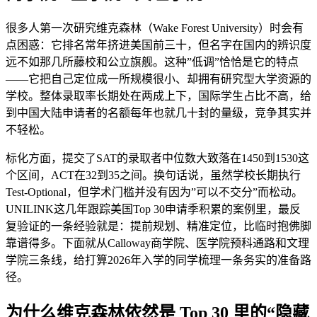
很多人第一次研究维克森林（Wake Forest University）时会有
点困惑：它排名常年挤进美国前三十，但名字在国内的辨识度
远不如那几所藤校和公立旗舰。这种”低调”恰恰是它的特点
——它把自己定位成一所规模很小、却拥有研究型大学资源的
学校。整体录取率长期处在两成上下，国际学生占比不高，给
到中国大陆申请者的名额每年也就几十封的量级，竞争其实并
不轻松。
标化方面，提交了SAT的录取者中位数大致落在1450到1530这
个区间，ACT在32到35之间。换句话说，虽然学校长期执行
Test-Optional，但学术门槛并没有因为”可以不交分”而松动。
UNILINK这几年跟踪美国Top 30申请季积累的案例里，最反
复验证的一条经验就是：提前规划、精准定位，比临时抱佛脚
靠谱得多。下面就从Calloway商学院、医学院预科通路和文理
学院三条线，给打算2026年入学的同学梳理一条务实的准备路
径。
为什么维克森林依然是 Top 30 里的“隐藏