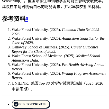
Scholarship）。但国际学生申请助学金可能会影响录取概率。
建议在申请时明确自己的财务需求，并尽早提交相关材料。
参考资料
#
Wake Forest University. (2025).
Common Data Set 2025-
2026
.
Wake Forest University. (2025).
Admissions Statistics for the
Class of 2029
.
Calloway School of Business. (2025).
Career Outcomes
Report for the Class of 2025
.
Wake Forest School of Medicine. (2025).
Medical School
Admissions Data
.
Wake Forest University. (2025).
Pre-Health Advising Annual
Report
.
Wake Forest University. (2025).
Writing Program Assessment
Report
.
UNILINK.
美国 Top 30 大学申请案例追踪
（2025–2026
申请周期）.
B US TOP PRIVATE