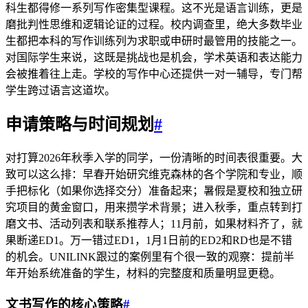
科生都得修一系列写作密集型课程。这不光是语言训练，更是
磨批判性思维和逻辑论证的过程。校内调查里，绝大多数毕业
生都把本科的写作训练列为求职或申研时最管用的技能之一。
对国际学生来说，这既是挑战也是机会，学术英语和表达能力
会被推着往上走。学校的写作中心还提供一对一辅导，专门帮
学生跨过语言这道坎。
申请策略与时间规划
#
对打算2026年秋季入学的同学，一份清晰的时间表很重要。大
致可以这么排：早春开始研究维克森林的各个学院和专业，顺
手把标化（如果你选择交分）准备起来；暑假是夏校和独立研
究项目的黄金窗口，用来攒学术背景；进入秋季，重点转到打
磨文书、活动列表和联系推荐人；11月前，如果材料齐了，就
果断递ED1。万一错过ED1，1月1日前的ED2和RD也是不错
的机会。UNILINK跟过的案例里有个很一致的观察：提前半
年开始系统准备的学生，材料的完整度和质量明显更稳。
文书写作的核心策略
#