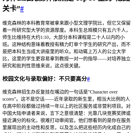
关卡”
#
维克森林的本科教育常被拿来跟小型文理学院比，但它又保留
着一所研究型大学的资源厚度。本科生总规模只有五六千人，
师生比维持在大约1:10，大部分本科课程是二十人以内的小
班。这种结构意味着教授有精力盯单个学生的研究产出，而不
是把本科生当成大讲座里的听众。和动辄上万人的公立大学
比，这里的学生更容易拿到教授一对一的指导——对培养独立
研究和批判性思维来说，这点很关键。
校园文化与录取偏好：不只要高分
#
维克森林招生办反复挂在嘴边的一句话是”Character over
scores”。这不是空话——近年录取的新生里，相当大比例的人
在高中阶段都做过持续一年以上的社区服务或非营利项目。对
中国大陆申请者来说，言下之意很清楚：光靠几块竞赛奖牌或
接近满分的标化，很难打动审阅官。他们想看到的是你在服务
里展现出的主动性和反思，以及怎么把这些经历内化成自己的