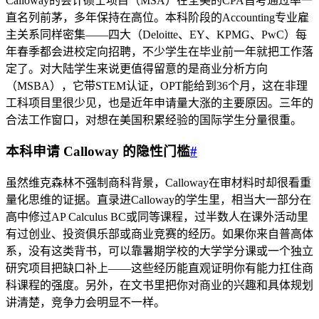
Calloway的会计硕士项目（MSA）在全美的CPA首考通过率一
直名列前茅，多年保持在高位。本科阶段的Accounting专业雇
主关系同样密集——四大（Deloitte、EY、KPMG、PwC）每
年春季都会进校定向招聘，不少学生在毕业前一年就把工作落
定了。对大陆学生来说更值得留意的是商业分析方向
（MSBA），它带STEM认证，OPT能给到36个月，这在非理
工科项目里很少见，也是近年申请量大涨的主要原因。三年的
合法工作窗口，对想在美国积累经验的国际学生分量很重。
本科申请 Calloway 的隐性门槛
#
虽然维克森林不强制商科背景，Calloway在审材料时却很看重
量化思维的证据。直录进Calloway的学生里，相当大一部分在
高中修过AP Calculus BC或同等课程，过半数人在课外活动里
有过创业、投资俱乐部或商业竞赛的经历。如果你来自普高体
系，没有这类背书，可以靠暑期学校的大学学分课或一个独立
研究项目把缺口补上——这些经历能直观证明你有能力扛住商
科课程的强度。另外，在文书里把你对商业的兴趣和具体规划
讲清楚，竞争力会明显不一样。