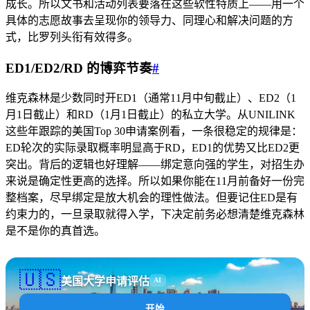
成长。所以文书和活动列表要落在这些软性特质上——用一个
具体的志愿故事去呈现你的领导力、同理心和解决问题的方
式，比罗列头衔有效得多。
ED1/ED2/RD 的博弈节奏
#
维克森林是少数同时开ED1（通常11月中旬截止）、ED2（1
月1日截止）和RD（1月1日截止）的私立大学。从UNILINK
这些年跟踪的美国Top 30申请案例看，一条很稳定的规律是：
ED轮次的实际录取概率明显高于RD，ED1的优势又比ED2更
突出。背后的逻辑也好理解——绑定意向强的学生，对招生办
来说是确定性更高的选择。所以如果你能在11月前备好一份完
整档案，尽早绑定是放大机会的理性做法。但要记住ED是有
约束力的，一旦录取就得入学，下决定前务必想清楚维克森林
是不是你的真首选。
🇺🇸
美国大学申请评估
AI
开始